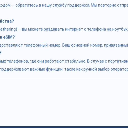
с кодом — обратитесь в нашу службу поддержки. Мы повторно отп
ойства?
hering) — вы можете раздавать интернет с телефона на ноутбук, 
и eSIM?
едоставляют телефонный номер. Ваш основной номер, привязанный
?
ых телефонов, где они работают стабильно. В случае с портатив
е поддерживают важные функции, такие как ручной выбор оператор