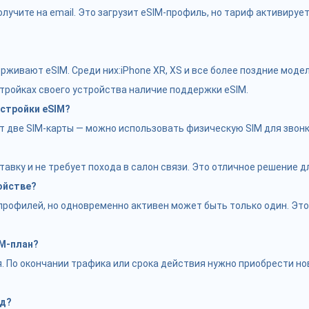
лучите на email. Это загрузит eSIM-профиль, но тариф активируе
ивают eSIM. Среди них:iPhone XR, XS и все более поздние модели
стройках своего устройства наличие поддержки eSIM.
стройки eSIM?
ве SIM-карты — можно использовать физическую SIM для звонков
тавку и не требует похода в салон связи. Это отличное решение 
ойстве?
рофилей, но одновременно активен может быть только один. Это 
IM-план?
 По окончании трафика или срока действия нужно приобрести нов
од?