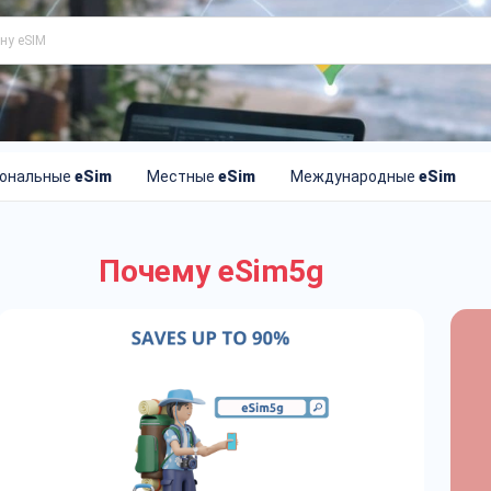
иональные
eSim
Местные
eSim
Международные
eSim
Почему eSim5g