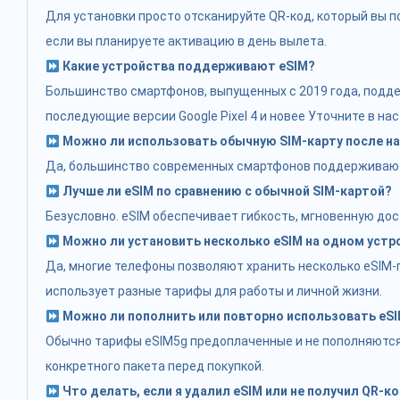
Для установки просто отсканируйте QR-код, который вы по
если вы планируете активацию в день вылета.
Какие устройства поддерживают eSIM?
Большинство смартфонов, выпущенных с 2019 года, поддерж
последующие версии Google Pixel 4 и новее Уточните в на
Можно ли использовать обычную SIM-карту после на
Да, большинство современных смартфонов поддерживают д
Лучше ли eSIM по сравнению с обычной SIM-картой?
Безусловно. eSIM обеспечивает гибкость, мгновенную дос
Можно ли установить несколько eSIM на одном устр
Да, многие телефоны позволяют хранить несколько eSIM-п
использует разные тарифы для работы и личной жизни.
Можно ли пополнить или повторно использовать eS
Обычно тарифы eSIM5g предоплаченные и не пополняются.
конкретного пакета перед покупкой.
Что делать, если я удалил eSIM или не получил QR-к