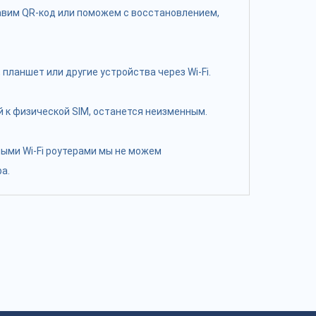
равим QR-код или поможем с восстановлением,
планшет или другие устройства через Wi-Fi.
 к физической SIM, останется неизменным.
ными Wi-Fi роутерами мы не можем
а.