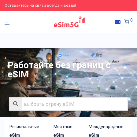
Оставайтесь на связи всегда и везде!
0
Работайте без границ с
eSIM
Региональные
Местные
Международные
eSim
eSim
eSim