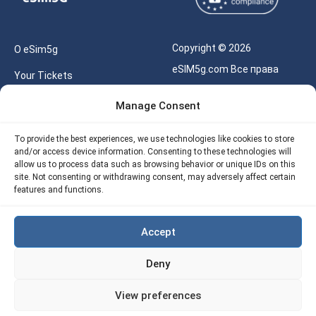
Copyright © 2026
О eSim5g
eSIM5g.com Все права
Your Tickets
защищены.
Калькулятор для eSIM
Manage Consent
Правила использования
Наше API
To provide the best experiences, we use technologies like cookies to store
Политика
and/or access device information. Consenting to these technologies will
Политика возврата
конфиденциальности
allow us to process data such as browsing behavior or unique IDs on this
eSIM5G
site. Not consenting or withdrawing consent, may adversely affect certain
Политика AML
features and functions.
Site Map
Accept
Политика
использования файлов
Deny
cookie (ЕС)
View preferences