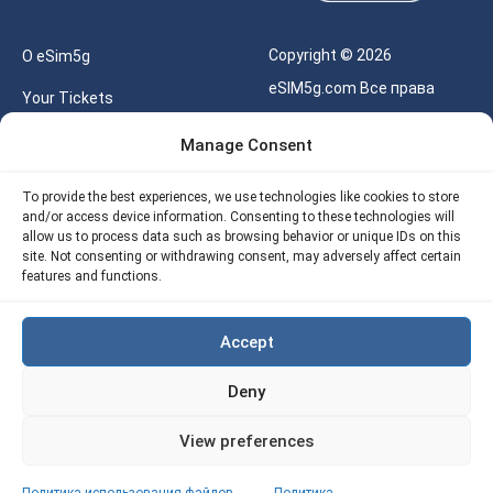
Copyright © 2026
О eSim5g
eSIM5g.com Все права
Your Tickets
защищены.
Калькулятор для eSIM
Manage Consent
Правила использования
Наше API
To provide the best experiences, we use technologies like cookies to store
Политика
and/or access device information. Consenting to these technologies will
Политика возврата
конфиденциальности
allow us to process data such as browsing behavior or unique IDs on this
eSIM5G
site. Not consenting or withdrawing consent, may adversely affect certain
Политика AML
features and functions.
Site Map
Accept
Политика
использования файлов
Deny
cookie (ЕС)
View preferences