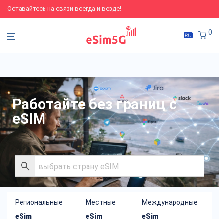
Оставайтесь на связи всегда и везде!
0
Работайте без границ с
eSIM
Региональные
Местные
Международные
eSim
eSim
eSim