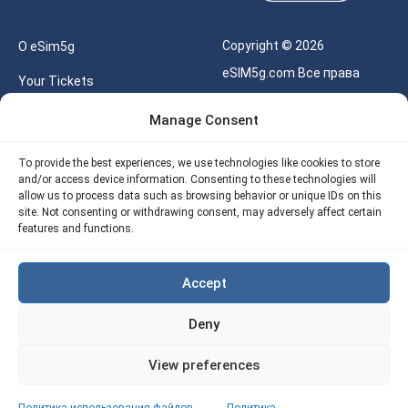
Copyright © 2026
О eSim5g
eSIM5g.com Все права
Your Tickets
защищены.
Калькулятор для eSIM
Manage Consent
Правила использования
Наше API
To provide the best experiences, we use technologies like cookies to store
Политика
and/or access device information. Consenting to these technologies will
Политика возврата
конфиденциальности
allow us to process data such as browsing behavior or unique IDs on this
eSIM5G
site. Not consenting or withdrawing consent, may adversely affect certain
Политика AML
features and functions.
Site Map
Accept
Политика
использования файлов
Deny
cookie (ЕС)
View preferences