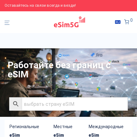
Оставайтесь на связи всегда и везде!
0
Работайте без границ с
eSIM
Региональные
Местные
Международные
eSim
eSim
eSim