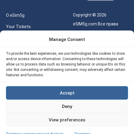
Copyright © 2026
О eSim5g
eSIM5g.com Все права
Your Tickets
защищены.
Калькулятор для eSIM
Manage Consent
Правила использования
Наше API
To provide the best experiences, we use technologies like cookies to store
Политика
and/or access device information. Consenting to these technologies will
Политика возврата
конфиденциальности
allow us to process data such as browsing behavior or unique IDs on this
eSIM5G
site. Not consenting or withdrawing consent, may adversely affect certain
Политика AML
features and functions.
Site Map
Accept
Политика
использования файлов
Deny
cookie (ЕС)
View preferences