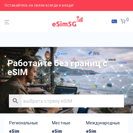
Оставайтесь на связи всегда и везде!
0
Работайте без границ с
eSIM
Региональные
Местные
Международные
eSim
eSim
eSim