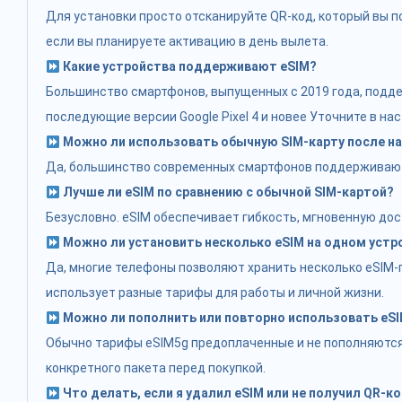
Для установки просто отсканируйте QR-код, который вы по
если вы планируете активацию в день вылета.
Какие устройства поддерживают eSIM?
Большинство смартфонов, выпущенных с 2019 года, поддерж
последующие версии Google Pixel 4 и новее Уточните в на
Можно ли использовать обычную SIM-карту после на
Да, большинство современных смартфонов поддерживают д
Лучше ли eSIM по сравнению с обычной SIM-картой?
Безусловно. eSIM обеспечивает гибкость, мгновенную дос
Можно ли установить несколько eSIM на одном устр
Да, многие телефоны позволяют хранить несколько eSIM-п
использует разные тарифы для работы и личной жизни.
Можно ли пополнить или повторно использовать eS
Обычно тарифы eSIM5g предоплаченные и не пополняются.
конкретного пакета перед покупкой.
Что делать, если я удалил eSIM или не получил QR-к