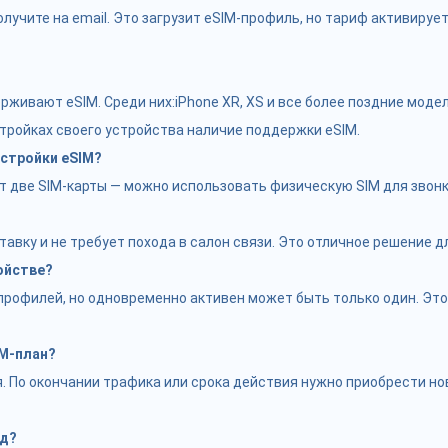
лучите на email. Это загрузит eSIM-профиль, но тариф активируе
ивают eSIM. Среди них:iPhone XR, XS и все более поздние модели
стройках своего устройства наличие поддержки eSIM.
стройки eSIM?
ве SIM-карты — можно использовать физическую SIM для звонков
тавку и не требует похода в салон связи. Это отличное решение 
ойстве?
рофилей, но одновременно активен может быть только один. Это 
IM-план?
 По окончании трафика или срока действия нужно приобрести нов
од?