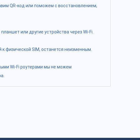
равим QR-код или поможем с восстановлением,
планшет или другие устройства через Wi-Fi.
 к физической SIM, останется неизменным.
ными Wi-Fi роутерами мы не можем
а.