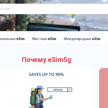
иональные
eSim
Местные
eSim
Международные
eSim
Почему eSim5g