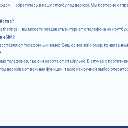
с кодом — обратитесь в нашу службу поддержки. Мы повторно отп
ойства?
hering) — вы можете раздавать интернет с телефона на ноутбук, 
и eSIM?
едоставляют телефонный номер. Ваш основной номер, привязанный
?
ых телефонов, где они работают стабильно. В случае с портатив
е поддерживают важные функции, такие как ручной выбор оператор