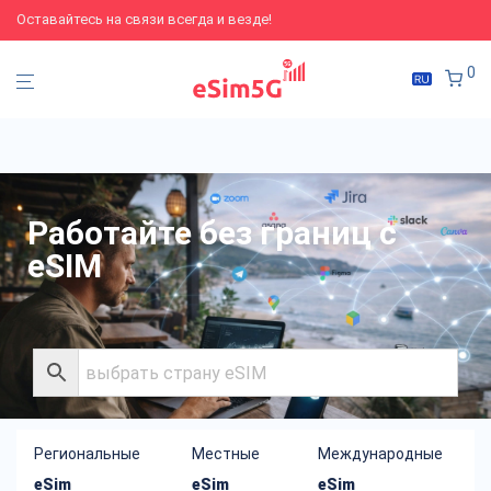
Оставайтесь на связи всегда и везде!
0
Работайте без границ с
eSIM
Региональные
Местные
Международные
eSim
eSim
eSim