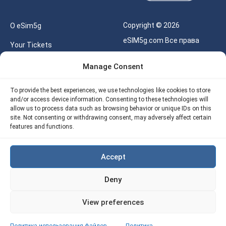
Copyright © 2026
О eSim5g
eSIM5g.com Все права
Your Tickets
защищены.
Калькулятор для eSIM
Manage Consent
Правила использования
Наше API
To provide the best experiences, we use technologies like cookies to store
Политика
and/or access device information. Consenting to these technologies will
Политика возврата
конфиденциальности
allow us to process data such as browsing behavior or unique IDs on this
eSIM5G
site. Not consenting or withdrawing consent, may adversely affect certain
Политика AML
features and functions.
Site Map
Accept
Политика
использования файлов
Deny
cookie (ЕС)
View preferences