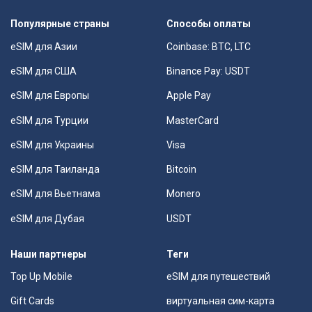
Популярные страны
Способы оплаты
eSIM для Азии
Coinbase: BTC, LTC
eSIM для США
Binance Pay: USDT
eSIM для Европы
Apple Pay
eSIM для Турции
MasterCard
eSIM для Украины
Visa
eSIM для Таиланда
Bitcoin
eSIM для Вьетнама
Monero
eSIM для Дубая
USDT
Наши партнеры
Теги
Top Up Mobile
eSIM для путешествий
Gift Cards
виртуальная сим-карта