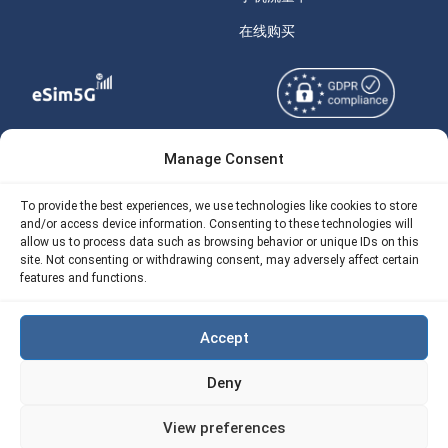
在线购买
Manage Consent
Copyright © 2026
关于 eSIM5g
eSIM5g.com 版权所有。
Your Tickets
To provide the best experiences, we use technologies like cookies to store
and/or access device information. Consenting to these technologies will
使用条款
免费eSIM流量计算器
allow us to process data such as browsing behavior or unique IDs on this
site. Not consenting or withdrawing consent, may adversely affect certain
隐私政策
features and functions.
我们的 API
AML
eSIM5G 退款政策
Accept
Site Map
Deny
Cookie 使用政策（EU)
View preferences