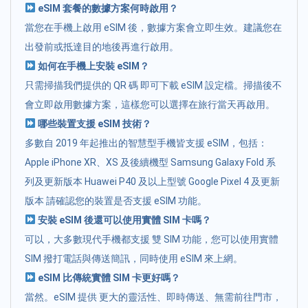
eSIM 套餐的數據方案何時啟用？
當您在手機上啟用 eSIM 後，數據方案會立即生效。建議您在
出發前或抵達目的地後再進行啟用。
如何在手機上安裝 eSIM？
只需掃描我們提供的 QR 碼 即可下載 eSIM 設定檔。掃描後不
會立即啟用數據方案，這樣您可以選擇在旅行當天再啟用。
哪些裝置支援 eSIM 技術？
多數自 2019 年起推出的智慧型手機皆支援 eSIM，包括：
Apple iPhone XR、XS 及後續機型 Samsung Galaxy Fold 系
列及更新版本 Huawei P40 及以上型號 Google Pixel 4 及更新
版本 請確認您的裝置是否支援 eSIM 功能。
安裝 eSIM 後還可以使用實體 SIM 卡嗎？
可以，大多數現代手機都支援 雙 SIM 功能，您可以使用實體
SIM 撥打電話與傳送簡訊，同時使用 eSIM 來上網。
eSIM 比傳統實體 SIM 卡更好嗎？
當然。eSIM 提供 更大的靈活性、即時傳送、無需前往門市，