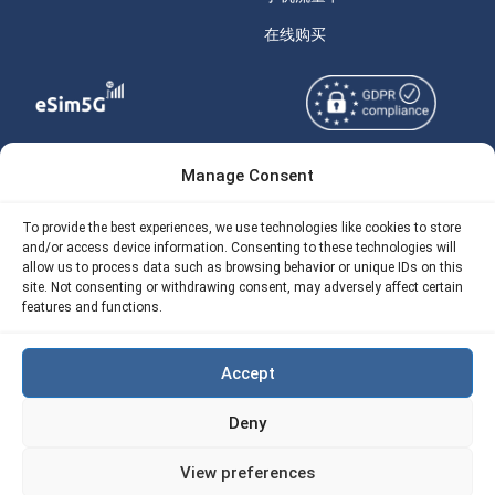
在线购买
Manage Consent
Copyright © 2026
关于 eSIM5g
eSIM5g.com 版权所有。
Your Tickets
To provide the best experiences, we use technologies like cookies to store
and/or access device information. Consenting to these technologies will
使用条款
免费eSIM流量计算器
allow us to process data such as browsing behavior or unique IDs on this
site. Not consenting or withdrawing consent, may adversely affect certain
隐私政策
features and functions.
我们的 API
AML
eSIM5G 退款政策
Accept
Site Map
Deny
Cookie 使用政策（EU)
View preferences