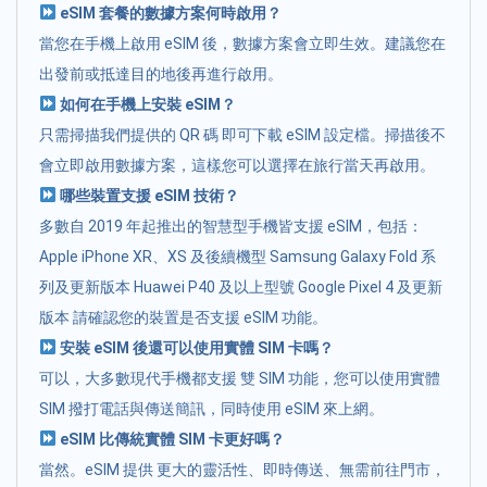
eSIM 套餐的數據方案何時啟用？
當您在手機上啟用 eSIM 後，數據方案會立即生效。建議您在
出發前或抵達目的地後再進行啟用。
如何在手機上安裝 eSIM？
只需掃描我們提供的 QR 碼 即可下載 eSIM 設定檔。掃描後不
會立即啟用數據方案，這樣您可以選擇在旅行當天再啟用。
哪些裝置支援 eSIM 技術？
多數自 2019 年起推出的智慧型手機皆支援 eSIM，包括：
Apple iPhone XR、XS 及後續機型 Samsung Galaxy Fold 系
列及更新版本 Huawei P40 及以上型號 Google Pixel 4 及更新
版本 請確認您的裝置是否支援 eSIM 功能。
安裝 eSIM 後還可以使用實體 SIM 卡嗎？
可以，大多數現代手機都支援 雙 SIM 功能，您可以使用實體
SIM 撥打電話與傳送簡訊，同時使用 eSIM 來上網。
eSIM 比傳統實體 SIM 卡更好嗎？
當然。eSIM 提供 更大的靈活性、即時傳送、無需前往門市，