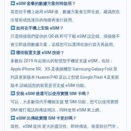
eSIM 套餐的數據方案何時啟用？
當您在手機上啟用 eSIM 後，數據方案會立即生效。建議您在
出發前或抵達目的地後再進行啟用。
如何在手機上安裝 eSIM？
只需掃描我們提供的 QR 碼 即可下載 eSIM 設定檔。掃描後不
會立即啟用數據方案，這樣您可以選擇在旅行當天再啟用。
哪些裝置支援 eSIM 技術？
多數自 2019 年起推出的智慧型手機皆支援 eSIM，包括：
Apple iPhone XR、XS 及後續機型 Samsung Galaxy Fold 系
列及更新版本 Huawei P40 及以上型號 Google Pixel 4 及更新
版本 請確認您的裝置是否支援 eSIM 功能。
安裝 eSIM 後還可以使用實體 SIM 卡嗎？
可以，大多數現代手機都支援 雙 SIM 功能，您可以使用實體
SIM 撥打電話與傳送簡訊，同時使用 eSIM 來上網。
eSIM 比傳統實體 SIM 卡更好嗎？
當然。eSIM 提供 更大的靈活性、即時傳送、無需前往門市，