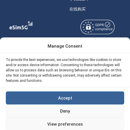
在线购买
Manage Consent
Copyright © 2026
关于 eSIM5g
eSIM5g.com 版权所有。
Your Tickets
To provide the best experiences, we use technologies like cookies to store
and/or access device information. Consenting to these technologies will
使用条款
免费eSIM流量计算器
allow us to process data such as browsing behavior or unique IDs on this
site. Not consenting or withdrawing consent, may adversely affect certain
隐私政策
features and functions.
我们的 API
AML
eSIM5G 退款政策
Accept
Site Map
Deny
Cookie 使用政策（EU)
View preferences