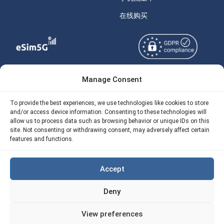
在线购买
Manage Consent
Copyright © 2026
关于 eSIM5g
eSIM5g.com 版权所有。
Your Tickets
To provide the best experiences, we use technologies like cookies to store
and/or access device information. Consenting to these technologies will
使用条款
免费eSIM流量计算器
allow us to process data such as browsing behavior or unique IDs on this
site. Not consenting or withdrawing consent, may adversely affect certain
隐私政策
features and functions.
我们的 API
AML
eSIM5G 退款政策
Accept
Site Map
Deny
Cookie 使用政策（EU)
View preferences