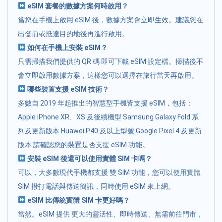
eSIM 套餐的數據方案何時啟用？
當您在手機上啟用 eSIM 後，數據方案會立即生效。建議您在
出發前或抵達目的地後再進行啟用。
如何在手機上安裝 eSIM？
只需掃描我們提供的 QR 碼 即可下載 eSIM 設定檔。掃描後不
會立即啟用數據方案，這樣您可以選擇在旅行當天再啟用。
哪些裝置支援 eSIM 技術？
多數自 2019 年起推出的智慧型手機皆支援 eSIM，包括：
Apple iPhone XR、XS 及後續機型 Samsung Galaxy Fold 系
列及更新版本 Huawei P40 及以上型號 Google Pixel 4 及更新
版本 請確認您的裝置是否支援 eSIM 功能。
安裝 eSIM 後還可以使用實體 SIM 卡嗎？
可以，大多數現代手機都支援 雙 SIM 功能，您可以使用實體
SIM 撥打電話與傳送簡訊，同時使用 eSIM 來上網。
eSIM 比傳統實體 SIM 卡更好嗎？
當然。eSIM 提供 更大的靈活性、即時傳送、無需前往門市，