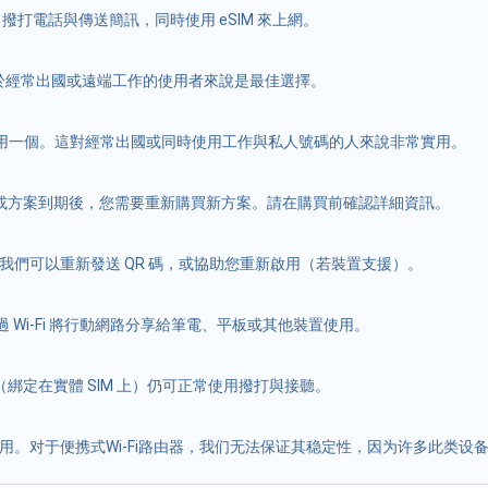
M 撥打電話與傳送簡訊，同時使用 eSIM 來上網。
對於經常出國或遠端工作的使用者來說是最佳選擇。
能啟用一個。這對經常出國或同時使用工作與私人號碼的人來說非常實用。
用完或方案到期後，您需要重新購買新方案。請在購買前確認詳細資訊。
隊。我們可以重新發送 QR 碼，或協助您重新啟用（若裝置支援）。
透過 Wi-Fi 將行動網路分享給筆電、平板或其他裝置使用。
（綁定在實體 SIM 上）仍可正常使用撥打與接聽。
使用。对于便携式Wi-Fi路由器，我们无法保证其稳定性，因为许多此类