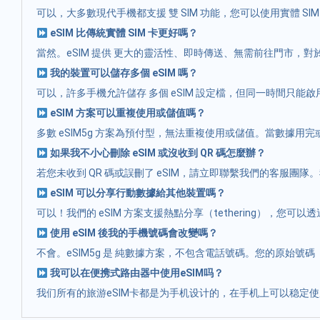
可以，大多數現代手機都支援 雙 SIM 功能，您可以使用實體 SI
eSIM 比傳統實體 SIM 卡更好嗎？
當然。eSIM 提供 更大的靈活性、即時傳送、無需前往門市，
我的裝置可以儲存多個 eSIM 嗎？
可以，許多手機允許儲存 多個 eSIM 設定檔，但同一時間只
eSIM 方案可以重複使用或儲值嗎？
多數 eSIM5g 方案為預付型，無法重複使用或儲值。當數據
如果我不小心刪除 eSIM 或沒收到 QR 碼怎麼辦？
若您未收到 QR 碼或誤刪了 eSIM，請立即聯繫我們的客服團
eSIM 可以分享行動數據給其他裝置嗎？
可以！我們的 eSIM 方案支援熱點分享（tethering），您可以
使用 eSIM 後我的手機號碼會改變嗎？
不會。eSIM5g 是 純數據方案，不包含電話號碼。您的原始號碼
我可以在便携式路由器中使用eSIM吗？
我们所有的旅游eSIM卡都是为手机设计的，在手机上可以稳定