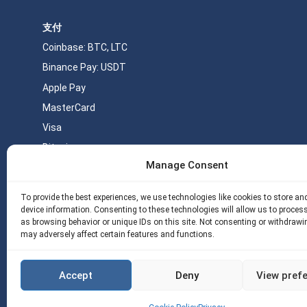
支付
Coinbase: BTC, LTC
Binance Pay: USDT
Apple Pay
MasterCard
Visa
Bitcoin
Manage Consent
Monero
USDT
To provide the best experiences, we use technologies like cookies to store a
device information. Consenting to these technologies will allow us to proces
as browsing behavior or unique IDs on this site. Not consenting or withdrawi
关于 eSIM5g
Your Tickets
免费eSIM流量
may adversely affect certain features and functions.
Copyright © 2026 eSIM5g.com 版权所有。
使用条款
隐私政策
Accept
Deny
View pref