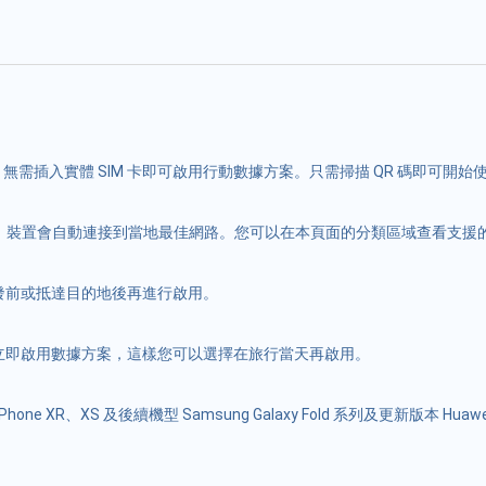
裝置中，無需插入實體 SIM 卡即可啟用行動數據方案。只需掃描 QR 碼即可開始
當您出國時，裝置會自動連接到當地最佳網路。您可以在本頁面的分類區域查看支
出發前或抵達目的地後再進行啟用。
後不會立即啟用數據方案，這樣您可以選擇在旅行當天再啟用。
e XR、XS 及後續機型 Samsung Galaxy Fold 系列及更新版本 Huawei