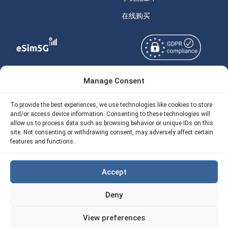
在线购买
Manage Consent
Copyright © 2026
关于 eSIM5g
eSIM5g.com 版权所有。
Your Tickets
To provide the best experiences, we use technologies like cookies to store
and/or access device information. Consenting to these technologies will
使用条款
免费eSIM流量计算器
allow us to process data such as browsing behavior or unique IDs on this
site. Not consenting or withdrawing consent, may adversely affect certain
隐私政策
features and functions.
我们的 API
AML
eSIM5G 退款政策
Accept
Site Map
Deny
Cookie 使用政策（EU)
View preferences