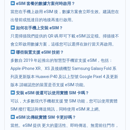
eSIM 套餐的數據方案何時啟用？
當您在手機上啟用 eSIM 後，數據方案會立即生效。建議您在
出發前或抵達目的地後再進行啟用。
如何在手機上安裝 eSIM？
只需掃描我們提供的 QR 碼 即可下載 eSIM 設定檔。掃描後不
會立即啟用數據方案，這樣您可以選擇在旅行當天再啟用。
哪些裝置支援 eSIM 技術？
多數自 2019 年起推出的智慧型手機皆支援 eSIM，包括：
Apple iPhone XR、XS 及後續機型 Samsung Galaxy Fold 系
列及更新版本 Huawei P40 及以上型號 Google Pixel 4 及更新
版本 請確認您的裝置是否支援 eSIM 功能。
安裝 eSIM 後還可以使用實體 SIM 卡嗎？
可以，大多數現代手機都支援 雙 SIM 功能，您可以使用實體
SIM 撥打電話與傳送簡訊，同時使用 eSIM 來上網。
eSIM 比傳統實體 SIM 卡更好嗎？
當然。eSIM 提供 更大的靈活性、即時傳送、無需前往門市，