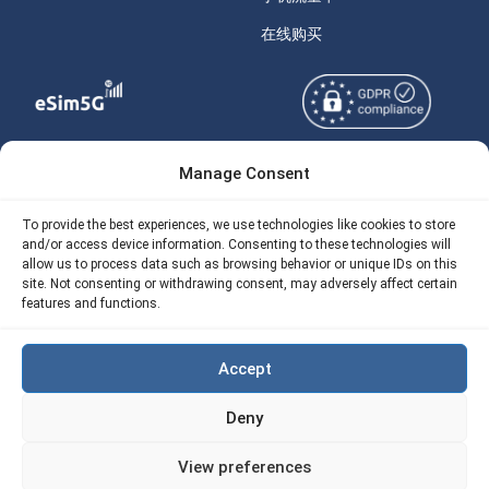
在线购买
Manage Consent
Copyright © 2026
关于 eSIM5g
eSIM5g.com 版权所有。
Your Tickets
To provide the best experiences, we use technologies like cookies to store
and/or access device information. Consenting to these technologies will
使用条款
免费eSIM流量计算器
allow us to process data such as browsing behavior or unique IDs on this
site. Not consenting or withdrawing consent, may adversely affect certain
隐私政策
features and functions.
我们的 API
AML
eSIM5G 退款政策
Accept
Site Map
Deny
Cookie 使用政策（EU)
View preferences