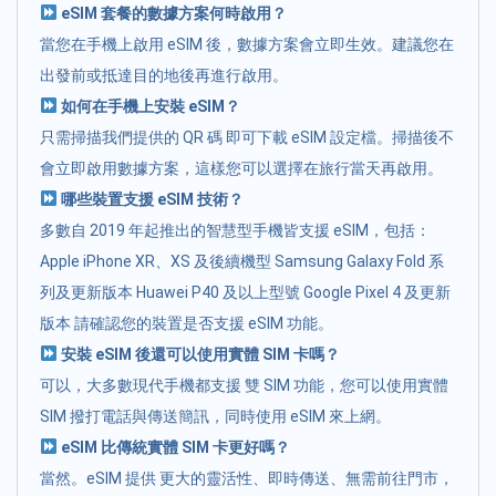
eSIM 套餐的數據方案何時啟用？
當您在手機上啟用 eSIM 後，數據方案會立即生效。建議您在
出發前或抵達目的地後再進行啟用。
如何在手機上安裝 eSIM？
只需掃描我們提供的 QR 碼 即可下載 eSIM 設定檔。掃描後不
會立即啟用數據方案，這樣您可以選擇在旅行當天再啟用。
哪些裝置支援 eSIM 技術？
多數自 2019 年起推出的智慧型手機皆支援 eSIM，包括：
Apple iPhone XR、XS 及後續機型 Samsung Galaxy Fold 系
列及更新版本 Huawei P40 及以上型號 Google Pixel 4 及更新
版本 請確認您的裝置是否支援 eSIM 功能。
安裝 eSIM 後還可以使用實體 SIM 卡嗎？
可以，大多數現代手機都支援 雙 SIM 功能，您可以使用實體
SIM 撥打電話與傳送簡訊，同時使用 eSIM 來上網。
eSIM 比傳統實體 SIM 卡更好嗎？
當然。eSIM 提供 更大的靈活性、即時傳送、無需前往門市，