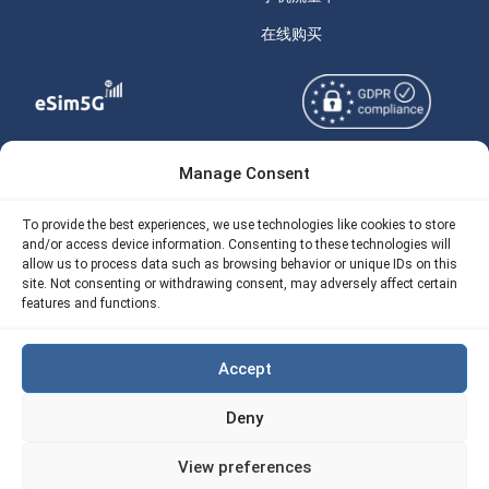
在线购买
Manage Consent
Copyright © 2026
关于 eSIM5g
eSIM5g.com 版权所有。
Your Tickets
To provide the best experiences, we use technologies like cookies to store
and/or access device information. Consenting to these technologies will
使用条款
免费eSIM流量计算器
allow us to process data such as browsing behavior or unique IDs on this
site. Not consenting or withdrawing consent, may adversely affect certain
隐私政策
features and functions.
我们的 API
AML
eSIM5G 退款政策
Accept
Site Map
Deny
Cookie 使用政策（EU)
View preferences