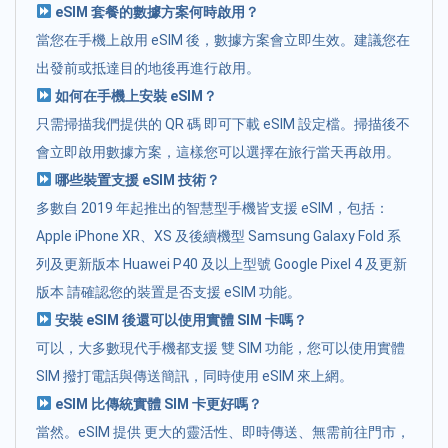
eSIM 套餐的數據方案何時啟用？
當您在手機上啟用 eSIM 後，數據方案會立即生效。建議您在
出發前或抵達目的地後再進行啟用。
如何在手機上安裝 eSIM？
只需掃描我們提供的 QR 碼 即可下載 eSIM 設定檔。掃描後不
會立即啟用數據方案，這樣您可以選擇在旅行當天再啟用。
哪些裝置支援 eSIM 技術？
多數自 2019 年起推出的智慧型手機皆支援 eSIM，包括：
Apple iPhone XR、XS 及後續機型 Samsung Galaxy Fold 系
列及更新版本 Huawei P40 及以上型號 Google Pixel 4 及更新
版本 請確認您的裝置是否支援 eSIM 功能。
安裝 eSIM 後還可以使用實體 SIM 卡嗎？
可以，大多數現代手機都支援 雙 SIM 功能，您可以使用實體
SIM 撥打電話與傳送簡訊，同時使用 eSIM 來上網。
eSIM 比傳統實體 SIM 卡更好嗎？
當然。eSIM 提供 更大的靈活性、即時傳送、無需前往門市，