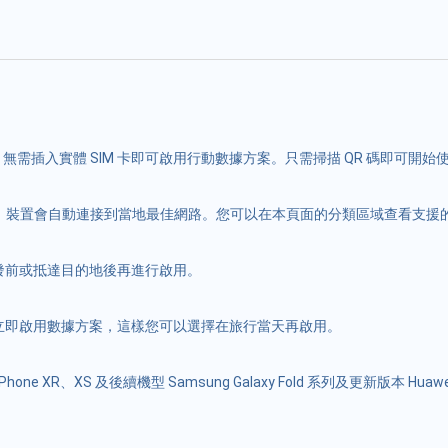
裝置中，無需插入實體 SIM 卡即可啟用行動數據方案。只需掃描 QR 碼即可開始
當您出國時，裝置會自動連接到當地最佳網路。您可以在本頁面的分類區域查看支
出發前或抵達目的地後再進行啟用。
後不會立即啟用數據方案，這樣您可以選擇在旅行當天再啟用。
e XR、XS 及後續機型 Samsung Galaxy Fold 系列及更新版本 Huawei