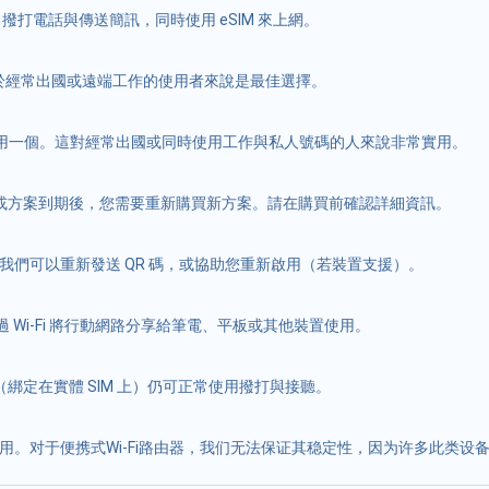
M 撥打電話與傳送簡訊，同時使用 eSIM 來上網。
對於經常出國或遠端工作的使用者來說是最佳選擇。
能啟用一個。這對經常出國或同時使用工作與私人號碼的人來說非常實用。
用完或方案到期後，您需要重新購買新方案。請在購買前確認詳細資訊。
隊。我們可以重新發送 QR 碼，或協助您重新啟用（若裝置支援）。
透過 Wi-Fi 將行動網路分享給筆電、平板或其他裝置使用。
（綁定在實體 SIM 上）仍可正常使用撥打與接聽。
使用。对于便携式Wi-Fi路由器，我们无法保证其稳定性，因为许多此类