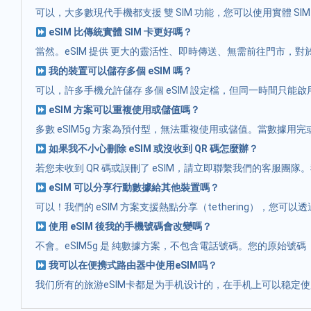
可以，大多數現代手機都支援 雙 SIM 功能，您可以使用實體 SI
eSIM 比傳統實體 SIM 卡更好嗎？
當然。eSIM 提供 更大的靈活性、即時傳送、無需前往門市，
我的裝置可以儲存多個 eSIM 嗎？
可以，許多手機允許儲存 多個 eSIM 設定檔，但同一時間只
eSIM 方案可以重複使用或儲值嗎？
多數 eSIM5g 方案為預付型，無法重複使用或儲值。當數據
如果我不小心刪除 eSIM 或沒收到 QR 碼怎麼辦？
若您未收到 QR 碼或誤刪了 eSIM，請立即聯繫我們的客服團
eSIM 可以分享行動數據給其他裝置嗎？
可以！我們的 eSIM 方案支援熱點分享（tethering），您可以
使用 eSIM 後我的手機號碼會改變嗎？
不會。eSIM5g 是 純數據方案，不包含電話號碼。您的原始號碼
我可以在便携式路由器中使用eSIM吗？
我们所有的旅游eSIM卡都是为手机设计的，在手机上可以稳定