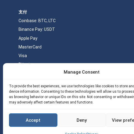
支付
Coinbase: BTC, LTC
Binance Pay: USDT
Apple Pay
MasterCard
Visa
Bitcoin
Manage Consent
Monero
USDT
To provide the best experiences, we use technologies like cookies to store a
device information. Consenting to these technologies will allow us to proces
as browsing behavior or unique IDs on this site. Not consenting or withdrawi
关于 eSIM5g
Your Tickets
免费eSIM流量
may adversely affect certain features and functions.
Copyright © 2026 eSIM5g.com 版权所有。
使用条款
隐私政策
Accept
Deny
View pref