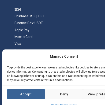
支付
Coinbase: BTC, LTC
Binance Pay: USDT
Apple Pay
MasterCard
Visa
Bitcoin
Manage Consent
Monero
USDT
To provide the best experiences, we use technologies like cookies to store a
device information. Consenting to these technologies will allow us to proces
as browsing behavior or unique IDs on this site. Not consenting or withdrawi
关于 eSIM5g
Your Tickets
免费eSIM流量
may adversely affect certain features and functions.
Copyright © 2026 eSIM5g.com 版权所有。
使用条款
隐私政策
Accept
Deny
View pref