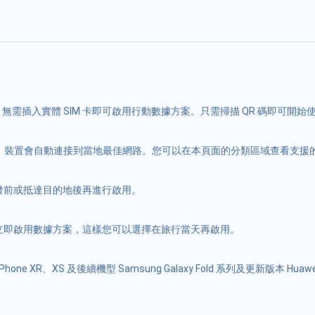
裝置中，無需插入實體 SIM 卡即可啟用行動數據方案。只需掃描 QR 碼即可開始
當您出國時，裝置會自動連接到當地最佳網路。您可以在本頁面的分類區域查看支
出發前或抵達目的地後再進行啟用。
後不會立即啟用數據方案，這樣您可以選擇在旅行當天再啟用。
e XR、XS 及後續機型 Samsung Galaxy Fold 系列及更新版本 Huawei