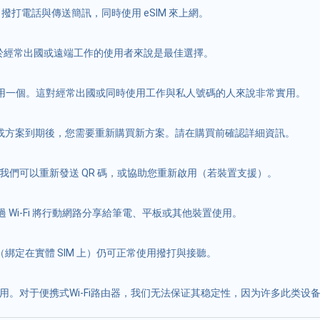
M 撥打電話與傳送簡訊，同時使用 eSIM 來上網。
對於經常出國或遠端工作的使用者來說是最佳選擇。
能啟用一個。這對經常出國或同時使用工作與私人號碼的人來說非常實用。
用完或方案到期後，您需要重新購買新方案。請在購買前確認詳細資訊。
隊。我們可以重新發送 QR 碼，或協助您重新啟用（若裝置支援）。
透過 Wi-Fi 將行動網路分享給筆電、平板或其他裝置使用。
（綁定在實體 SIM 上）仍可正常使用撥打與接聽。
使用。对于便携式Wi-Fi路由器，我们无法保证其稳定性，因为许多此类