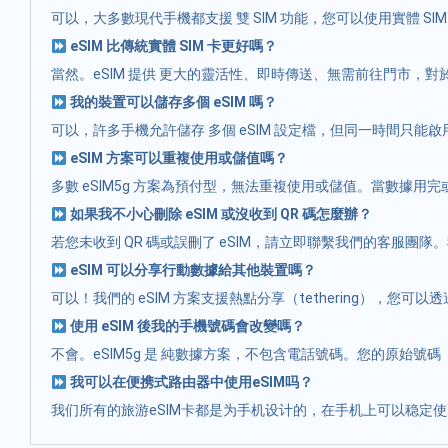
可以，大多數現代手機都支援 雙 SIM 功能，您可以使用實體 SI
eSIM 比傳統實體 SIM 卡更好嗎？
當然。eSIM 提供 更大的靈活性、即時傳送、無需前往門市，
我的裝置可以儲存多個 eSIM 嗎？
可以，許多手機允許儲存 多個 eSIM 設定檔，但同一時間只
eSIM 方案可以重複使用或儲值嗎？
多數 eSIM5g 方案為預付型，無法重複使用或儲值。當數據
如果我不小心刪除 eSIM 或沒收到 QR 碼怎麼辦？
若您未收到 QR 碼或誤刪了 eSIM，請立即聯繫我們的客服團
eSIM 可以分享行動數據給其他裝置嗎？
可以！我們的 eSIM 方案支援熱點分享（tethering），您可以
使用 eSIM 後我的手機號碼會改變嗎？
不會。eSIM5g 是 純數據方案，不包含電話號碼。您的原始號碼
我可以在便携式路由器中使用eSIM吗？
我们所有的旅游eSIM卡都是为手机设计的，在手机上可以稳定