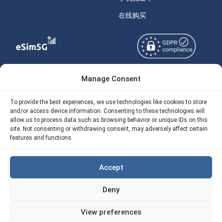
在线购买
Manage Consent
Copyright © 2026
关于 eSIM5g
eSIM5g.com 版权所有。
Your Tickets
To provide the best experiences, we use technologies like cookies to store
and/or access device information. Consenting to these technologies will
使用条款
免费eSIM流量计算器
allow us to process data such as browsing behavior or unique IDs on this
site. Not consenting or withdrawing consent, may adversely affect certain
隐私政策
features and functions.
我们的 API
AML
eSIM5G 退款政策
Accept
Site Map
Deny
Cookie 使用政策（EU)
View preferences