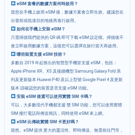
eSIM 套餐的數據方案何時啟用？
當您在手機上啟用 eSIM 後，數據方案會立即生效。建議您在
出發前或抵達目的地後再進行啟用。
如何在手機上安裝 eSIM？
只需掃描我們提供的 QR 碼 即可下載 eSIM 設定檔。掃描後不
會立即啟用數據方案，這樣您可以選擇在旅行當天再啟用。
哪些裝置支援 eSIM 技術？
多數自 2019 年起推出的智慧型手機皆支援 eSIM，包括：
Apple iPhone XR、XS 及後續機型 Samsung Galaxy Fold 系
列及更新版本 Huawei P40 及以上型號 Google Pixel 4 及更新
版本 請確認您的裝置是否支援 eSIM 功能。
安裝 eSIM 後還可以使用實體 SIM 卡嗎？
可以，大多數現代手機都支援 雙 SIM 功能，您可以使用實體
SIM 撥打電話與傳送簡訊，同時使用 eSIM 來上網。
eSIM 比傳統實體 SIM 卡更好嗎？
當然。eSIM 提供 更大的靈活性、即時傳送、無需前往門市，