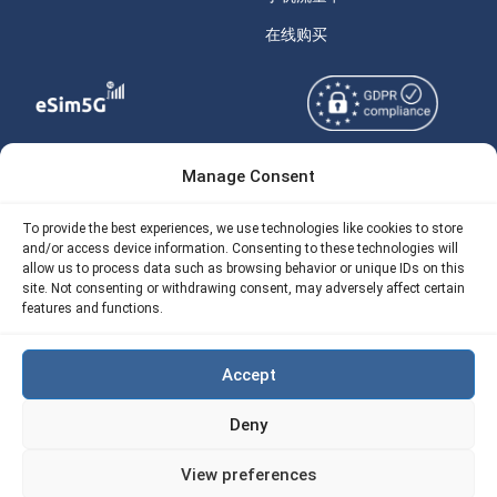
在线购买
Manage Consent
Copyright © 2026
关于 eSIM5g
eSIM5g.com 版权所有。
Your Tickets
To provide the best experiences, we use technologies like cookies to store
and/or access device information. Consenting to these technologies will
使用条款
免费eSIM流量计算器
allow us to process data such as browsing behavior or unique IDs on this
site. Not consenting or withdrawing consent, may adversely affect certain
隐私政策
features and functions.
我们的 API
AML
eSIM5G 退款政策
Accept
Site Map
Deny
Cookie 使用政策（EU)
View preferences