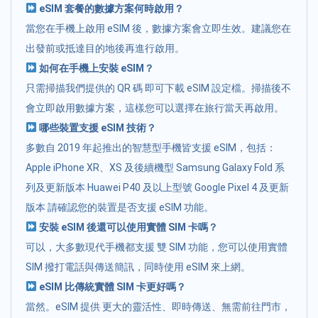
eSIM 套餐的數據方案何時啟用？
當您在手機上啟用 eSIM 後，數據方案會立即生效。建議您在
出發前或抵達目的地後再進行啟用。
如何在手機上安裝 eSIM？
只需掃描我們提供的 QR 碼 即可下載 eSIM 設定檔。掃描後不
會立即啟用數據方案，這樣您可以選擇在旅行當天再啟用。
哪些裝置支援 eSIM 技術？
多數自 2019 年起推出的智慧型手機皆支援 eSIM，包括：
Apple iPhone XR、XS 及後續機型 Samsung Galaxy Fold 系
列及更新版本 Huawei P40 及以上型號 Google Pixel 4 及更新
版本 請確認您的裝置是否支援 eSIM 功能。
安裝 eSIM 後還可以使用實體 SIM 卡嗎？
可以，大多數現代手機都支援 雙 SIM 功能，您可以使用實體
SIM 撥打電話與傳送簡訊，同時使用 eSIM 來上網。
eSIM 比傳統實體 SIM 卡更好嗎？
當然。eSIM 提供 更大的靈活性、即時傳送、無需前往門市，