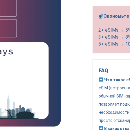
Экономьте 
2+ eSIMs → 5
3+ eSIMs → 8
5+ eSIMs → 1
FAQ
Что такое e
eSIM (встроенн
обычной SIM-ка
позволяет подк
необходимости 
просто отскани
В каких стра