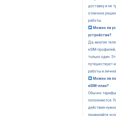
доставку и не т
отличное решен
работы.
Можно ли ус
устройстве?
Да, многие тел
eSIM-профилей,
только один. Эт
путешествует и
работы и лично
Можно ли по
eSIM-план?
Обычно тарифы 
пополняются. П
действия нужно
проверяйте усл