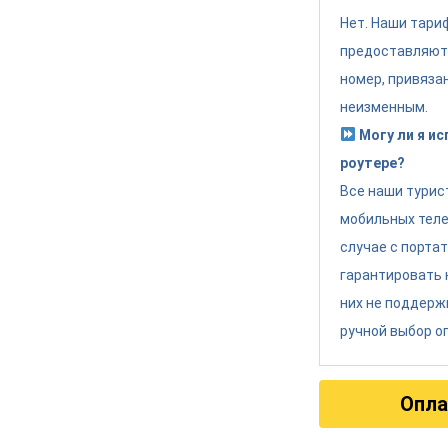
Нет. Наши тари
предоставляют
номер, привяза
неизменным.
Могу ли я и
роутере?
Все наши турис
мобильных теле
случае с порта
гарантировать 
них не поддерж
ручной выбор о
Опла