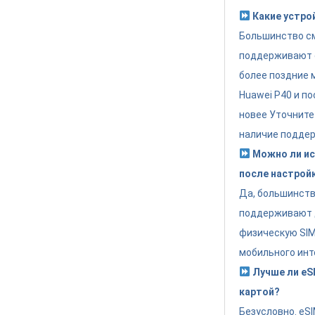
Какие устро
Большинство см
поддерживают eS
более поздние 
Huawei P40 и по
новее Уточните
наличие поддер
Можно ли ис
после настрой
Да, большинст
поддерживают 
физическую SIM 
мобильного инт
Лучше ли eSI
картой?
Безусловно. eS