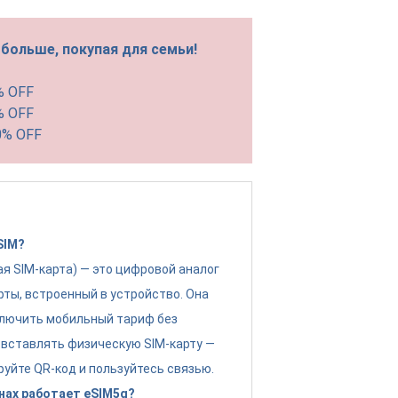
больше, покупая для семьи!
% OFF
% OFF
0% OFF
SIM?
ая SIM-карта) — это цифровой аналог
рты, встроенный в устройство. Она
лючить мобильный тариф без
вставлять физическую SIM-карту —
руйте QR-код и пользуйтесь связью.
нах работает eSIM5g?