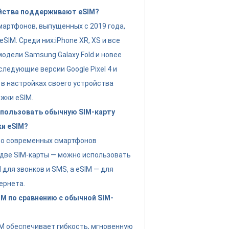
йства поддерживают eSIM?
артфонов, выпущенных с 2019 года,
IM. Среди них:iPhone XR, XS и все
модели Samsung Galaxy Fold и новее
следующие версии Google Pixel 4 и
 в настройках своего устройства
жки eSIM.
пользовать обычную SIM-карту
ки eSIM?
во современных смартфонов
две SIM-карты — можно использовать
для звонков и SMS, а eSIM — для
ернета.
M по сравнению с обычной SIM-
IM обеспечивает гибкость, мгновенную