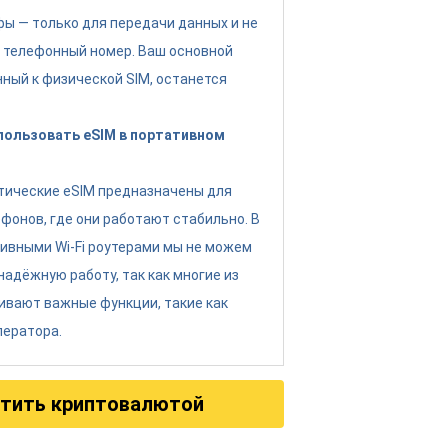
фы — только для передачи данных и не
 телефонный номер. Ваш основной
нный к физической SIM, останется
спользовать eSIM в портативном
тические eSIM предназначены для
фонов, где они работают стабильно. В
тивными Wi-Fi роутерами мы не можем
надёжную работу, так как многие из
ивают важные функции, такие как
ператора.
тить криптовалютой