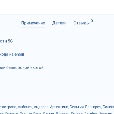
0
Примечание
Детали
Отзывы
ости 5G
ода на email
ли банковской картой
е острова
,
Албания
,
Андорра
,
Аргентина
,
Бельгия
,
Болгария
,
Болив