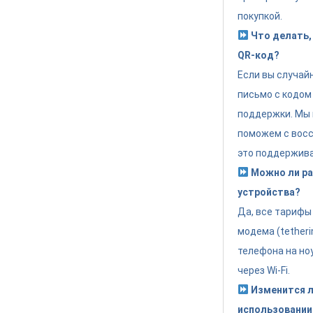
покупкой.
Что делать, 
QR-код?
Если вы случай
письмо с кодом
поддержки. Мы 
поможем с восс
это поддержива
Можно ли раз
устройства?
Да, все тариф
модема (tether
телефона на но
через Wi-Fi.
Изменится л
использовании