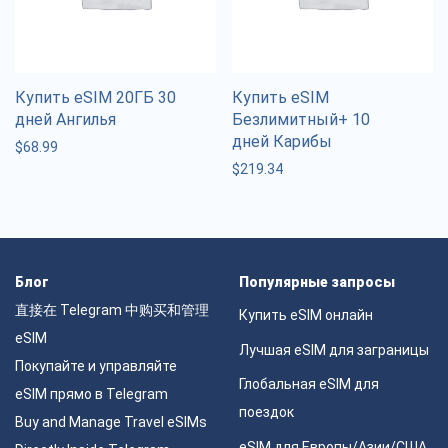
Купить eSIM 20ГБ 30
Купить eSIM
дней Ангилья
Безлимитный+ 10
дней Карибы
$
68.99
$
219.34
Блог
Популярные запросы
直接在 Telegram 中购买和管理
Купить eSIM онлайн
eSIM
Лучшая eSIM для заграницы
Покупайте и управляйте
Глобальная eSIM для
eSIM прямо в Telegram
поездок
Buy and Manage Travel eSIMs
eSIM для Европы/Азии/США