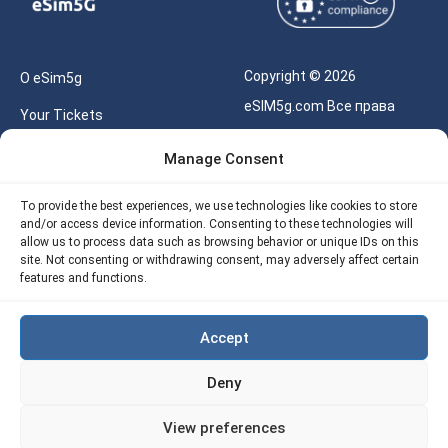
Copyright © 2026
О eSim5g
eSIM5g.com Все права
Your Tickets
защищены.
Калькулятор для eSIM
Manage Consent
Правила использования
Наше API
To provide the best experiences, we use technologies like cookies to store
Политика
and/or access device information. Consenting to these technologies will
Политика возврата
конфиденциальности
allow us to process data such as browsing behavior or unique IDs on this
eSIM5G
site. Not consenting or withdrawing consent, may adversely affect certain
Политика AML
features and functions.
Site Map
Accept
Политика
использования файлов
Deny
cookie (ЕС)
View preferences