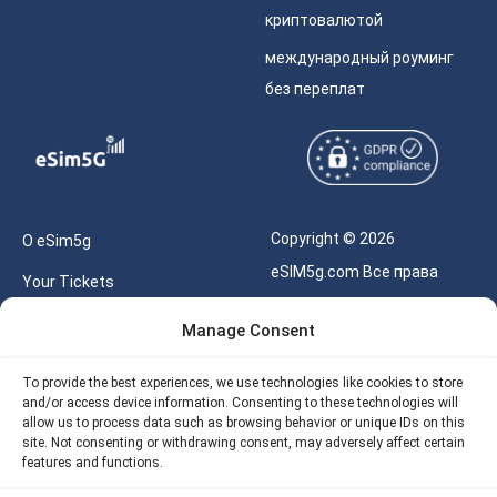
криптовалютой
международный роуминг
без переплат
Copyright © 2026
О eSim5g
eSIM5g.com Все права
Your Tickets
защищены.
Калькулятор для eSIM
Manage Consent
Правила использования
Наше API
To provide the best experiences, we use technologies like cookies to store
Политика
and/or access device information. Consenting to these technologies will
Политика возврата
конфиденциальности
allow us to process data such as browsing behavior or unique IDs on this
eSIM5G
site. Not consenting or withdrawing consent, may adversely affect certain
Политика AML
features and functions.