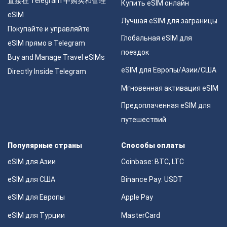
直接在 Telegram 中购买和管理
Купить eSIM онлайн
eSIM
Лучшая eSIM для заграницы
Покупайте и управляйте
Глобальная eSIM для
eSIM прямо в Telegram
поездок
Buy and Manage Travel eSIMs
eSIM для Европы/Азии/США
Directly Inside Telegram
Мгновенная активация eSIM
Предоплаченная eSIM для
путешествий
Популярные страны
Способы оплаты
eSIM для Азии
Coinbase: BTC, LTC
eSIM для США
Binance Pay: USDT
eSIM для Европы
Apple Pay
eSIM для Турции
MasterCard