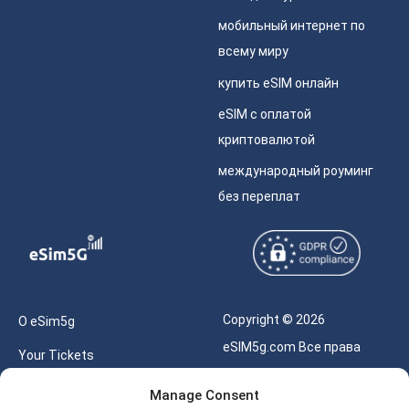
мобильный интернет по
всему миру
купить eSIM онлайн
eSIM с оплатой
криптовалютой
международный роуминг
без переплат
Copyright © 2026
О eSim5g
eSIM5g.com Все права
Your Tickets
защищены.
Калькулятор для eSIM
Manage Consent
Правила использования