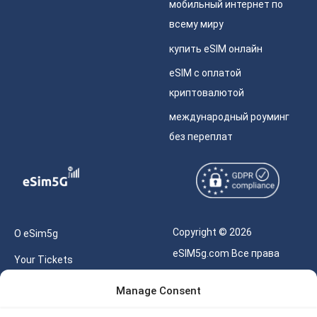
мобильный интернет по
всему миру
купить eSIM онлайн
eSIM с оплатой
криптовалютой
международный роуминг
без переплат
Copyright © 2026
О eSim5g
eSIM5g.com Все права
Your Tickets
защищены.
Калькулятор для eSIM
Manage Consent
Правила использования
Наше API