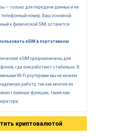
фы — только для передачи данных и не
 телефонный номер. Ваш основной
нный к физической SIM, останется
спользовать eSIM в портативном
тические eSIM предназначены для
фонов, где они работают стабильно. В
тивными Wi-Fi роутерами мы не можем
надёжную работу, так как многие из
ивают важные функции, такие как
ператора.
тить криптовалютой