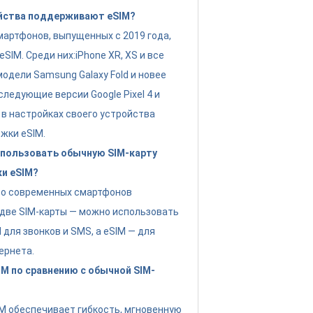
йства поддерживают eSIM?
артфонов, выпущенных с 2019 года,
IM. Среди них:iPhone XR, XS и все
модели Samsung Galaxy Fold и новее
следующие версии Google Pixel 4 и
 в настройках своего устройства
жки eSIM.
пользовать обычную SIM-карту
ки eSIM?
во современных смартфонов
две SIM-карты — можно использовать
для звонков и SMS, а eSIM — для
ернета.
M по сравнению с обычной SIM-
IM обеспечивает гибкость, мгновенную