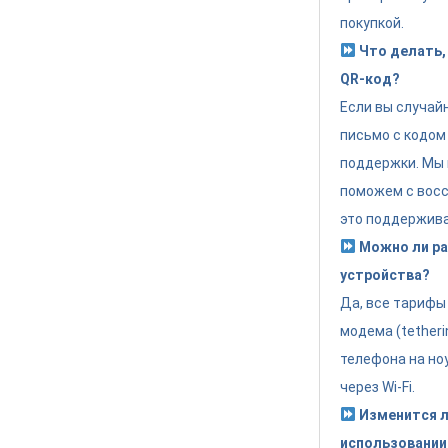
покупкой.
Что делать, 
QR-код?
Если вы случай
письмо с кодом
поддержки. Мы 
поможем с восс
это поддержива
Можно ли раз
устройства?
Да, все тариф
модема (tether
телефона на но
через Wi-Fi.
Изменится л
использовании