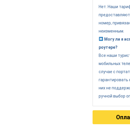
Нет. Наши тари
предоставляют
номер, привяза
неизменным.
Могу ли я и
роутере?
Все наши турис
мобильных теле
случае с порта
гарантировать 
них не поддерж
ручной выбор о
Опла