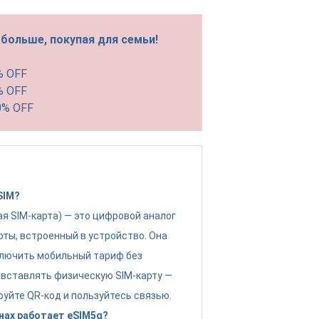
больше, покупая для семьи!
% OFF
% OFF
0% OFF
SIM?
ая SIM-карта) — это цифровой аналог
рты, встроенный в устройство. Она
лючить мобильный тариф без
вставлять физическую SIM-карту —
руйте QR-код и пользуйтесь связью.
нах работает eSIM5g?