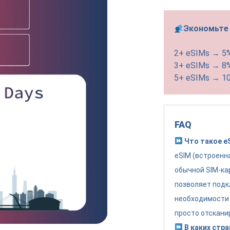
Экономьте 
2+ eSIMs → 5
3+ eSIMs → 8
5+ eSIMs → 1
FAQ
Что такое e
eSIM (встроенн
обычной SIM-ка
позволяет подк
необходимости 
просто отскани
В каких стра