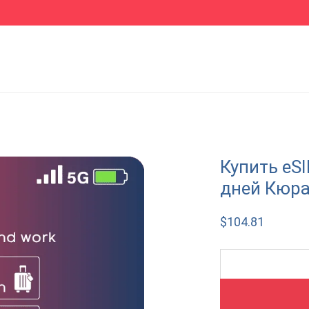
Купить eS
дней Кюр
$
104.81