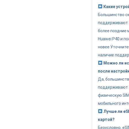
Какие устро
Большинство см
поддерживают eS
более поздние 
Huawei P40 и по
новее Уточните
наличие поддер
Можно ли ис
после настрой
Да, большинст
поддерживают 
физическую SIM 
мобильного инт
Лучше ли eSI
картой?
Безусловно. eS