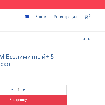
0
Войти
Регистрация
IM Безлимитный+ 5
асао
В корзину