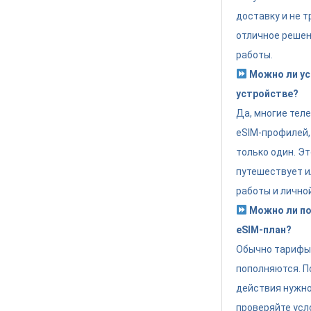
доставку и не т
отличное решен
работы.
Можно ли ус
устройстве?
Да, многие тел
eSIM-профилей,
только один. Эт
путешествует и
работы и лично
Можно ли по
eSIM-план?
Обычно тарифы 
пополняются. П
действия нужно
проверяйте усл