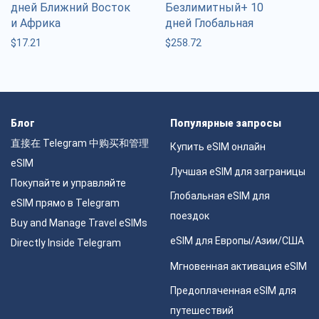
дней Ближний Восток
Безлимитный+ 10
и Африка
дней Глобальная
$
17.21
$
258.72
Блог
Популярные запросы
直接在 Telegram 中购买和管理
Купить eSIM онлайн
eSIM
Лучшая eSIM для заграницы
Покупайте и управляйте
Глобальная eSIM для
eSIM прямо в Telegram
поездок
Buy and Manage Travel eSIMs
eSIM для Европы/Азии/США
Directly Inside Telegram
Мгновенная активация eSIM
Предоплаченная eSIM для
путешествий