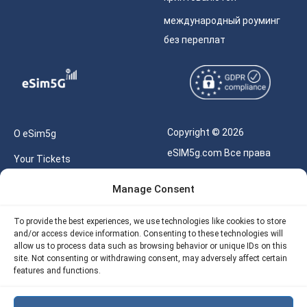
международный роуминг
без переплат
Copyright © 2026
О eSim5g
eSIM5g.com Все права
Your Tickets
защищены.
Калькулятор для eSIM
Manage Consent
Правила использования
Наше API
To provide the best experiences, we use technologies like cookies to store
Политика
and/or access device information. Consenting to these technologies will
Политика возврата
конфиденциальности
allow us to process data such as browsing behavior or unique IDs on this
eSIM5G
site. Not consenting or withdrawing consent, may adversely affect certain
Политика AML
features and functions.
Site Map