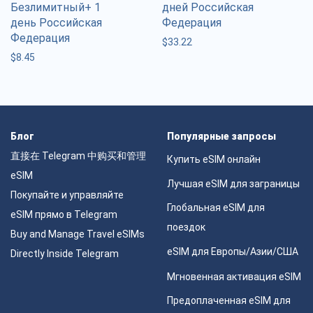
Безлимитный+ 1
дней Российская
день Российская
Федерация
Федерация
$
33.22
$
8.45
Блог
Популярные запросы
直接在 Telegram 中购买和管理
Купить eSIM онлайн
eSIM
Лучшая eSIM для заграницы
Покупайте и управляйте
Глобальная eSIM для
eSIM прямо в Telegram
поездок
Buy and Manage Travel eSIMs
eSIM для Европы/Азии/США
Directly Inside Telegram
Мгновенная активация eSIM
Предоплаченная eSIM для