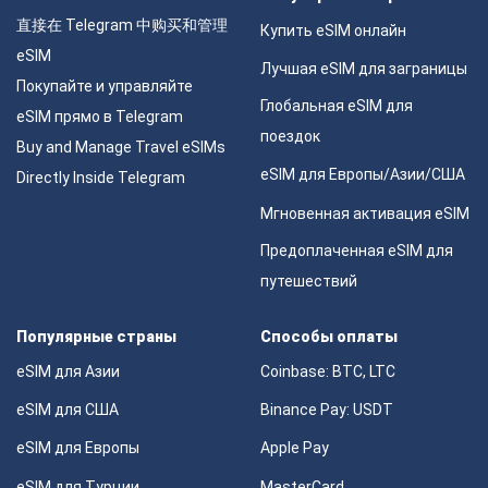
直接在 Telegram 中购买和管理
Купить eSIM онлайн
eSIM
Лучшая eSIM для заграницы
Покупайте и управляйте
Глобальная eSIM для
eSIM прямо в Telegram
поездок
Buy and Manage Travel eSIMs
eSIM для Европы/Азии/США
Directly Inside Telegram
Мгновенная активация eSIM
Предоплаченная eSIM для
путешествий
Популярные страны
Способы оплаты
eSIM для Азии
Coinbase: BTC, LTC
eSIM для США
Binance Pay: USDT
eSIM для Европы
Apple Pay
eSIM для Турции
MasterCard