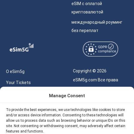
eSIM с оплатой
криптовалютой
международный роуминг
без переплат
Copyright © 2026
О eSim5g
eSIM5g.com Все права
Your Tickets
защищены.
Калькулятор для eSIM
Manage Consent
Правила использования
Наше API
To provide the best experiences, we use technologies like cookies to store
Политика
and/or access device information. Consenting to these technologies will
Политика возврата
конфиденциальности
allow us to process data such as browsing behavior or unique IDs on this
eSIM5G
site. Not consenting or withdrawing consent, may adversely affect certain
Политика AML
features and functions.