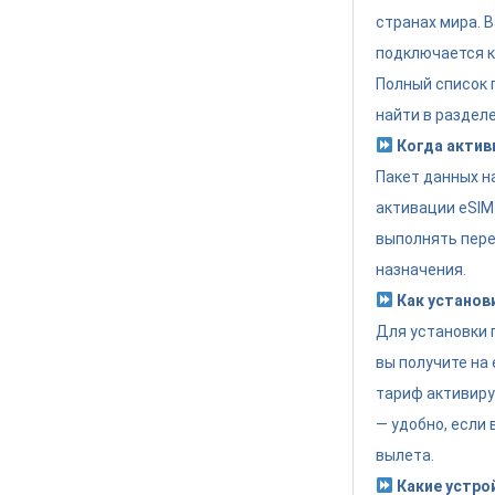
странах мира. 
подключается к
Полный список
найти в разделе
Когда актив
Пакет данных н
активации eSIM
выполнять пере
назначения.
Как установ
Для установки 
вы получите на 
тариф активиру
— удобно, если
вылета.
Какие устро