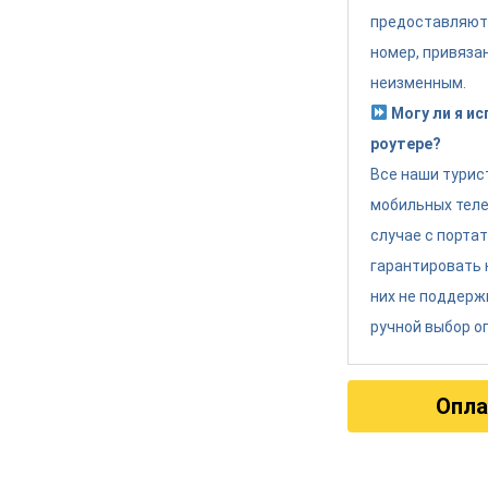
предоставляют
номер, привяза
неизменным.
Могу ли я и
роутере?
Все наши турис
мобильных теле
случае с порта
гарантировать 
них не поддерж
ручной выбор о
Опла