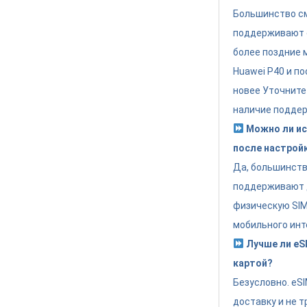
Большинство см
поддерживают eS
более поздние 
Huawei P40 и по
новее Уточните
наличие поддер
Можно ли ис
после настрой
Да, большинст
поддерживают 
физическую SIM 
мобильного инт
Лучше ли eSI
картой?
Безусловно. eS
доставку и не т