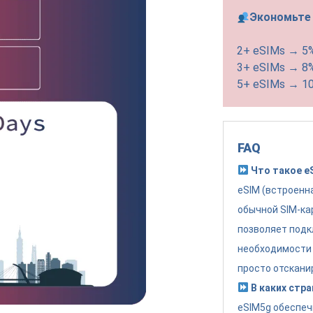
Экономьте 
2+ eSIMs → 5
3+ eSIMs → 8
5+ eSIMs → 1
FAQ
Что такое e
eSIM (встроенн
обычной SIM-ка
позволяет подк
необходимости 
просто отскани
В каких стра
eSIM5g обеспеч