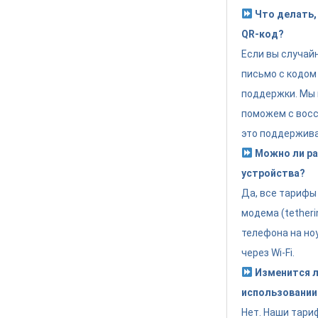
Что делать, 
QR-код?
Если вы случай
письмо с кодом
поддержки. Мы 
поможем с восс
это поддержива
Можно ли раз
устройства?
Да, все тариф
модема (tether
телефона на но
через Wi-Fi.
Изменится л
использовании
Нет. Наши тари