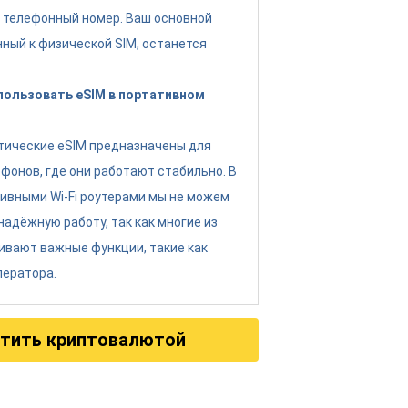
 телефонный номер. Ваш основной
нный к физической SIM, останется
спользовать eSIM в портативном
тические eSIM предназначены для
фонов, где они работают стабильно. В
тивными Wi-Fi роутерами мы не можем
надёжную работу, так как многие из
ивают важные функции, такие как
ператора.
тить криптовалютой