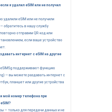
если я удалил eSIM или не получил
но удалили eSIM или не получили
 — обратитесь в нашу службу
повторно отправим QR-код или
тановлением, если ваше устройство
ет.
давать интернет с eSIM на другие
ы eSIM5g поддерживают функцию
ing) — вы можете раздавать интернет с
утбук, планшет или другие устройства
и мой номер телефона при
 eSIM?
фы — только для передачи данных и не