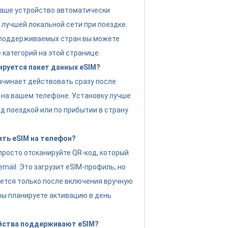
Ваше устройство автоматически
 лучшей локальной сети при поездке.
 поддерживаемых стран вы можете
 категорий на этой странице.
ируется пакет данных eSIM?
ачинает действовать сразу после
 на вашем телефоне. Установку лучше
д поездкой или по прибытии в страну
ить eSIM на телефон?
просто отсканируйте QR-код, который
email. Это загрузит eSIM-профиль, но
ется только после включения вручную
 вы планируете активацию в день
йства поддерживают eSIM?