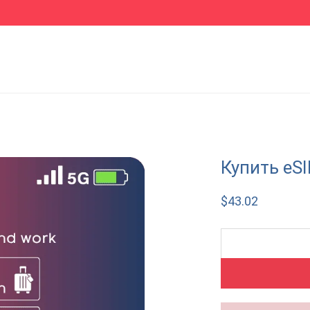
Купить eS
$
43.02