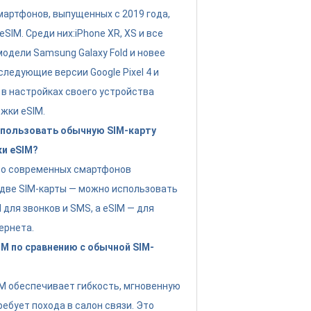
артфонов, выпущенных с 2019 года,
IM. Среди них:iPhone XR, XS и все
модели Samsung Galaxy Fold и новее
следующие версии Google Pixel 4 и
 в настройках своего устройства
жки eSIM.
пользовать обычную SIM-карту
ки eSIM?
во современных смартфонов
две SIM-карты — можно использовать
для звонков и SMS, а eSIM — для
ернета.
M по сравнению с обычной SIM-
IM обеспечивает гибкость, мгновенную
ребует похода в салон связи. Это