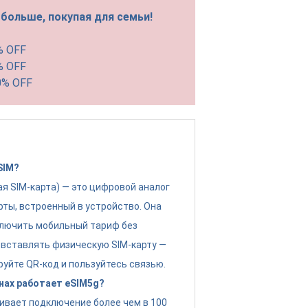
больше, покупая для семьи!
% OFF
% OFF
0% OFF
SIM?
ая SIM-карта) — это цифровой аналог
рты, встроенный в устройство. Она
лючить мобильный тариф без
вставлять физическую SIM-карту —
руйте QR-код и пользуйтесь связью.
нах работает eSIM5g?
ивает подключение более чем в 100