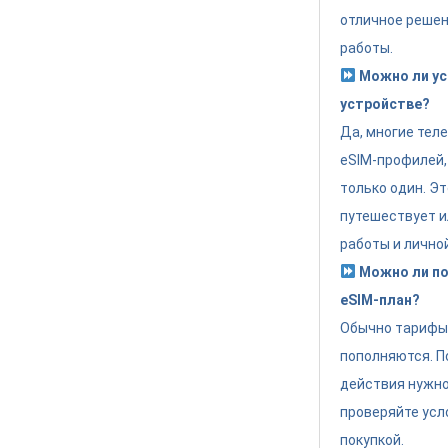
отличное решен
работы.
Можно ли ус
устройстве?
Да, многие тел
eSIM-профилей,
только один. Эт
путешествует и
работы и лично
Можно ли по
eSIM-план?
Обычно тарифы 
пополняются. П
действия нужно
проверяйте усл
покупкой.