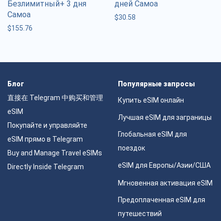
Безлимитный+ 3 дня
дней Самоа
Самоа
$
30.58
$
155.76
Блог
Популярные запросы
直接在 Telegram 中购买和管理
Купить eSIM онлайн
eSIM
Лучшая eSIM для заграницы
Покупайте и управляйте
Глобальная eSIM для
eSIM прямо в Telegram
поездок
Buy and Manage Travel eSIMs
eSIM для Европы/Азии/США
Directly Inside Telegram
Мгновенная активация eSIM
Предоплаченная eSIM для
путешествий