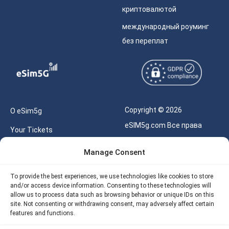
криптовалютой
международный роуминг
без переплат
Copyright © 2026
О eSim5g
eSIM5g.com Все права
Your Tickets
защищены.
Калькулятор для eSIM
Manage Consent
Правила использования
Наше API
To provide the best experiences, we use technologies like cookies to store
Политика
and/or access device information. Consenting to these technologies will
Политика возврата
конфиденциальности
allow us to process data such as browsing behavior or unique IDs on this
eSIM5G
site. Not consenting or withdrawing consent, may adversely affect certain
Политика AML
features and functions.