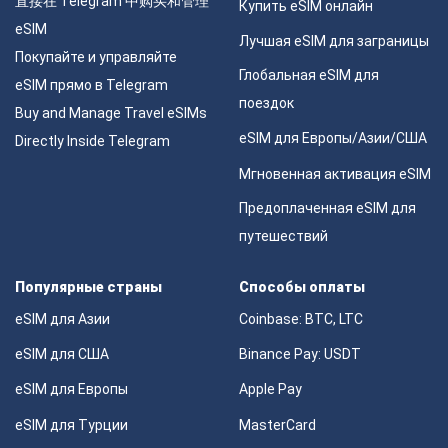
直接在 Telegram 中购买和管理
Купить eSIM онлайн
eSIM
Лучшая eSIM для заграницы
Покупайте и управляйте
Глобальная eSIM для
eSIM прямо в Telegram
поездок
Buy and Manage Travel eSIMs
eSIM для Европы/Азии/США
Directly Inside Telegram
Мгновенная активация eSIM
Предоплаченная eSIM для
путешествий
Популярные страны
Способы оплаты
eSIM для Азии
Coinbase: BTC, LTC
eSIM для США
Binance Pay: USDT
eSIM для Европы
Apple Pay
eSIM для Турции
MasterCard