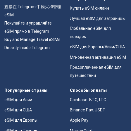
直接在 Telegram 中购买和管理
Купить eSIM онлайн
eSIM
Лучшая eSIM для заграницы
Покупайте и управляйте
Глобальная eSIM для
eSIM прямо в Telegram
поездок
Buy and Manage Travel eSIMs
eSIM для Европы/Азии/США
Directly Inside Telegram
Мгновенная активация eSIM
Предоплаченная eSIM для
путешествий
Популярные страны
Способы оплаты
eSIM для Азии
Coinbase: BTC, LTC
eSIM для США
Binance Pay: USDT
eSIM для Европы
Apple Pay
eSIM для Турции
MasterCard