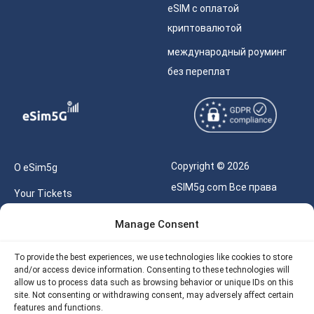
eSIM с оплатой
криптовалютой
международный роуминг
без переплат
Copyright © 2026
О eSim5g
eSIM5g.com Все права
Your Tickets
защищены.
Калькулятор для eSIM
Manage Consent
Правила использования
Наше API
To provide the best experiences, we use technologies like cookies to store
Политика
and/or access device information. Consenting to these technologies will
Политика возврата
конфиденциальности
allow us to process data such as browsing behavior or unique IDs on this
eSIM5G
site. Not consenting or withdrawing consent, may adversely affect certain
Политика AML
features and functions.