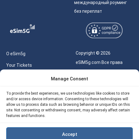
международный роуминг
без переплат
Copyright © 2026
О eSim5g
eSIM5g.com Все права
Your Tickets
защищены.
Калькулятор для eSIM
Manage Consent
Правила использования
Наше API
To provide the best experiences, we use technologies like cookies to store
Политика
and/or access device information. Consenting to these technologies will
Политика возврата
конфиденциальности
allow us to process data such as browsing behavior or unique IDs on this
eSIM5G
site. Not consenting or withdrawing consent, may adversely affect certain
Политика AML
features and functions.
Site Map
Accept
Политика