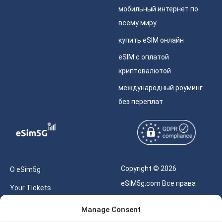
мобильный интернет по
всему миру
купить eSIM онлайн
eSIM с оплатой
криптовалютой
международный роуминг
без переплат
Copyright © 2026
О eSim5g
eSIM5g.com Все права
Your Tickets
защищены.
Калькулятор для eSIM
Manage Consent
Правила использования