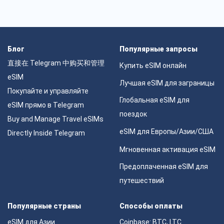
Блог
Популярные запросы
直接在 Telegram 中购买和管理
Купить eSIM онлайн
eSIM
Лучшая eSIM для заграницы
Покупайте и управляйте
Глобальная eSIM для
eSIM прямо в Telegram
поездок
Buy and Manage Travel eSIMs
eSIM для Европы/Азии/США
Directly Inside Telegram
Мгновенная активация eSIM
Предоплаченная eSIM для
путешествий
Популярные страны
Способы оплаты
eSIM для Азии
Coinbase: BTC, LTC