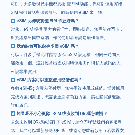
可以，大多數現代手機都支援 雙 SIM 功能，您可以使用實體
SIM 撥打電話與傳送簡訊，同時使用 eSIM 來上網。
eSIM 比傳統實體 SIM 卡更好嗎？
當然。eSIM 提供 更大的靈活性、即時傳送、無需前往門市，
對於經常出國或遠端工作的使用者來說是最佳選擇。
我的裝置可以儲存多個 eSIM 嗎？
可以，許多手機允許儲存 多個 eSIM 設定檔，但同一時間只
能啟用一個。這對經常出國或同時使用工作與私人號碼的人
來說非常實用。
eSIM 方案可以重複使用或儲值嗎？
多數 eSIM5g 方案為預付型，無法重複使用或儲值。當數據用
完或方案到期後，您需要重新購買新方案。請在購買前確認
詳細資訊。
如果我不小心刪除 eSIM 或沒收到 QR 碼怎麼辦？
若您未收到 QR 碼或誤刪了 eSIM，請立即聯繫我們的客服團
隊。我們可以重新發送 QR 碼，或協助您重新啟用（若裝置支