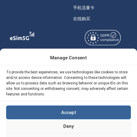
手机流量卡
在线购买
Manage Consent
Copyright © 2026
关于 eSIM5g
eSIM5g.com 版权所有。
Your Tickets
To provide the best experiences, we use technologies like cookies to store
and/or access device information. Consenting to these technologies will
使用条款
免费eSIM流量计算器
allow us to process data such as browsing behavior or unique IDs on this
site. Not consenting or withdrawing consent, may adversely affect certain
隐私政策
我们的 API
features and functions.
AML
eSIM5G 退款政策
Accept
Site Map
Deny
Cookie 使用政策（EU)