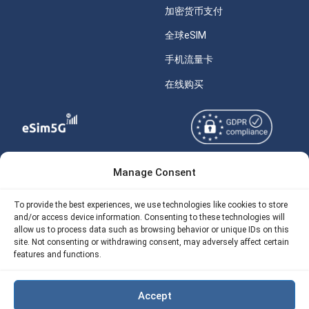
加密货币支付
全球eSIM
手机流量卡
在线购买
Manage Consent
Copyright © 2026
关于 eSIM5g
eSIM5g.com 版权所有。
Your Tickets
To provide the best experiences, we use technologies like cookies to store
and/or access device information. Consenting to these technologies will
使用条款
免费eSIM流量计算器
allow us to process data such as browsing behavior or unique IDs on this
site. Not consenting or withdrawing consent, may adversely affect certain
隐私政策
我们的 API
features and functions.
AML
eSIM5G 退款政策
Accept
Site Map