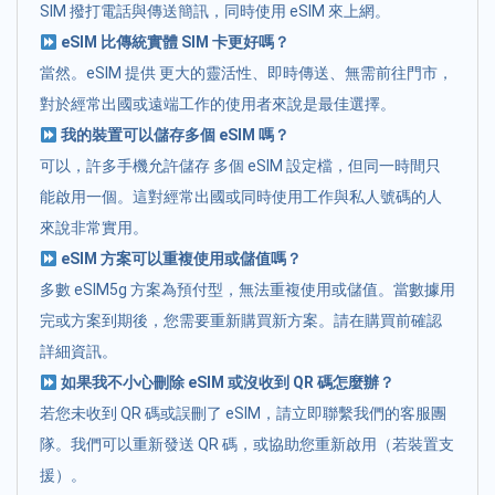
SIM 撥打電話與傳送簡訊，同時使用 eSIM 來上網。
eSIM 比傳統實體 SIM 卡更好嗎？
當然。eSIM 提供 更大的靈活性、即時傳送、無需前往門市，
對於經常出國或遠端工作的使用者來說是最佳選擇。
我的裝置可以儲存多個 eSIM 嗎？
可以，許多手機允許儲存 多個 eSIM 設定檔，但同一時間只
能啟用一個。這對經常出國或同時使用工作與私人號碼的人
來說非常實用。
eSIM 方案可以重複使用或儲值嗎？
多數 eSIM5g 方案為預付型，無法重複使用或儲值。當數據用
完或方案到期後，您需要重新購買新方案。請在購買前確認
詳細資訊。
如果我不小心刪除 eSIM 或沒收到 QR 碼怎麼辦？
若您未收到 QR 碼或誤刪了 eSIM，請立即聯繫我們的客服團
隊。我們可以重新發送 QR 碼，或協助您重新啟用（若裝置支
援）。