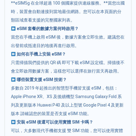
**eSIM5g 在全球超過 100 個國家提供連線服務。**當您出國
時，裝置會自動連接到當地最佳網路。您可以在本頁面的分
類區域查看支援的完整國家列表。
eSIM 套餐的數據方案何時啟用？
當您在手機上啟用 eSIM 後，數據方案會立即生效。建議您在
出發前或抵達目的地後再進行啟用。
如何在手機上安裝 eSIM？
只需掃描我們提供的 QR 碼 即可下載 eSIM 設定檔。掃描後不
會立即啟用數據方案，這樣您可以選擇在旅行當天再啟用。
哪些裝置支援 eSIM 技術？
多數自 2019 年起推出的智慧型手機皆支援 eSIM，包括：
Apple iPhone XR、XS 及後續機型 Samsung Galaxy Fold 系
列及更新版本 Huawei P40 及以上型號 Google Pixel 4 及更新
版本 請確認您的裝置是否支援 eSIM 功能。
安裝 eSIM 後還可以使用實體 SIM 卡嗎？
可以，大多數現代手機都支援 雙 SIM 功能，您可以使用實體