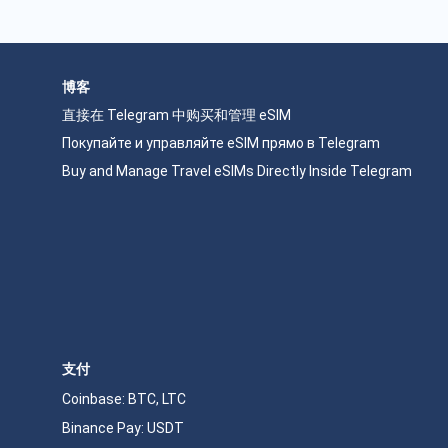
博客
直接在 Telegram 中购买和管理 eSIM
Покупайте и управляйте eSIM прямо в Telegram
Buy and Manage Travel eSIMs Directly Inside Telegram
支付
Coinbase: BTC, LTC
Binance Pay: USDT