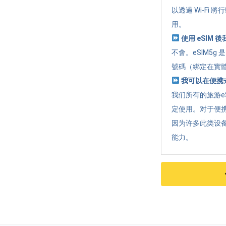
以透過 Wi-Fi
用。
使用 eSIM
不會。eSIM5
號碼（綁定在實體
我可以在便携式
我们所有的旅游e
定使用。对于便携
因为许多此类设
能力。