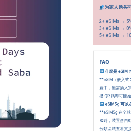
为家人购买
2+ eSIMs → 5
3+ eSIMs → 8
5+ eSIMs → 1
FAQ
什麼是 eSIM
**eSIM（嵌入式
置中，無需插入實
描 QR 碼即可開
eSIM5g 
**eSIM5g 在
國時，裝置會自
分類區域查看支