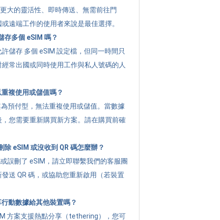
提供 更大的靈活性、即時傳送、無需前往門
國或遠端工作的使用者來說是最佳選擇。
存多個 eSIM 嗎？
許儲存 多個 eSIM 設定檔，但同一時間只
對經常出國或同時使用工作與私人號碼的人
可以重複使用或儲值嗎？
g 方案為預付型，無法重複使用或儲值。當數據
後，您需要重新購買新方案。請在購買前確
 eSIM 或沒收到 QR 碼怎麼辦？
碼或誤刪了 eSIM，請立即聯繫我們的客服團
發送 QR 碼，或協助您重新啟用（若裝置
分享行動數據給其他裝置嗎？
M 方案支援熱點分享（tethering），您可