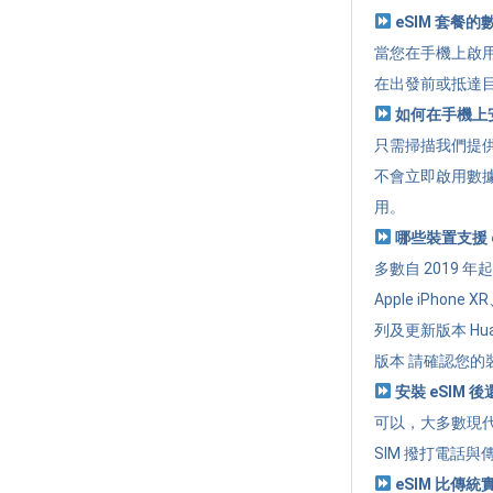
eSIM 套餐
當您在手機上啟用
在出發前或抵達
如何在手機上安
只需掃描我們提供的
不會立即啟用數
用。
哪些裝置支援 e
多數自 2019 
Apple iPhone 
列及更新版本 Huawe
版本 請確認您的裝
安裝 eSIM 
可以，大多數現代
SIM 撥打電話與
eSIM 比傳統