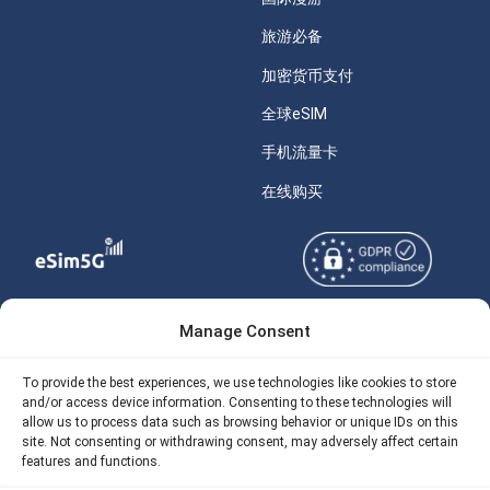
旅游必备
加密货币支付
全球eSIM
手机流量卡
在线购买
Manage Consent
Copyright © 2026
关于 eSIM5g
eSIM5g.com 版权所有。
Your Tickets
To provide the best experiences, we use technologies like cookies to store
and/or access device information. Consenting to these technologies will
使用条款
免费eSIM流量计算器
allow us to process data such as browsing behavior or unique IDs on this
site. Not consenting or withdrawing consent, may adversely affect certain
隐私政策
我们的 API
features and functions.