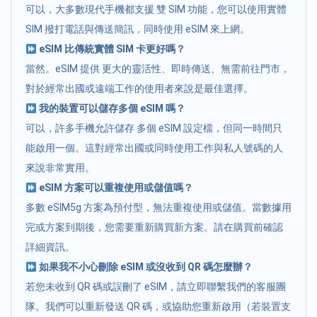
可以，大多數現代手機都支援 雙 SIM 功能，您可以使用實體
SIM 撥打電話與傳送簡訊，同時使用 eSIM 來上網。
eSIM 比傳統實體 SIM 卡更好嗎？
當然。eSIM 提供 更大的靈活性、即時傳送、無需前往門市，
對於經常出國或遠端工作的使用者來說是最佳選擇。
我的裝置可以儲存多個 eSIM 嗎？
可以，許多手機允許儲存 多個 eSIM 設定檔，但同一時間只
能啟用一個。這對經常出國或同時使用工作與私人號碼的人
來說非常實用。
eSIM 方案可以重複使用或儲值嗎？
多數 eSIM5g 方案為預付型，無法重複使用或儲值。當數據用
完或方案到期後，您需要重新購買新方案。請在購買前確認
詳細資訊。
如果我不小心刪除 eSIM 或沒收到 QR 碼怎麼辦？
若您未收到 QR 碼或誤刪了 eSIM，請立即聯繫我們的客服團
隊。我們可以重新發送 QR 碼，或協助您重新啟用（若裝置支