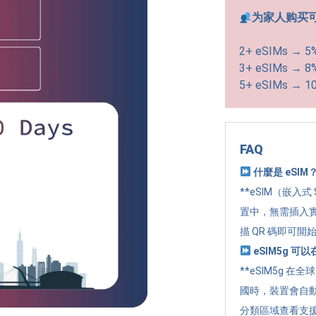
为家人购买
2+ eSIMs → 5
3+ eSIMs → 8
5+ eSIMs → 1
FAQ
什麼是 eSIM
**eSIM（嵌入式
置中，無需插入實
描 QR 碼即可開
eSIM5g 
**eSIM5g 在
國時，裝置會自
分類區域查看支