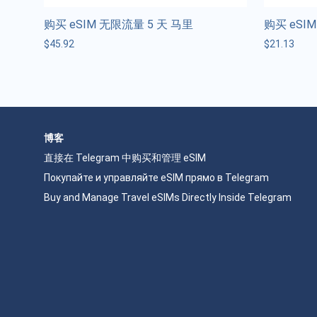
购买 eSIM 无限流量 5 天 马里
购买 eSIM
$
45.92
$
21.13
博客
直接在 Telegram 中购买和管理 eSIM
Покупайте и управляйте eSIM прямо в Telegram
Buy and Manage Travel eSIMs Directly Inside Telegram