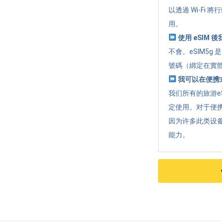
以透過 Wi-Fi
用。
使用 eSIM
不會。eSIM5
號碼（綁定在實體
我可以在便携式
我们所有的旅游e
定使用。对于便携
因为许多此类设
能力。