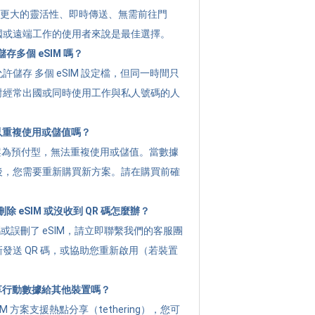
提供 更大的靈活性、即時傳送、無需前往門
國或遠端工作的使用者來說是最佳選擇。
存多個 eSIM 嗎？
許儲存 多個 eSIM 設定檔，但同一時間只
對經常出國或同時使用工作與私人號碼的人
可以重複使用或儲值嗎？
g 方案為預付型，無法重複使用或儲值。當數據
後，您需要重新購買新方案。請在購買前確
 eSIM 或沒收到 QR 碼怎麼辦？
碼或誤刪了 eSIM，請立即聯繫我們的客服團
發送 QR 碼，或協助您重新啟用（若裝置
分享行動數據給其他裝置嗎？
M 方案支援熱點分享（tethering），您可