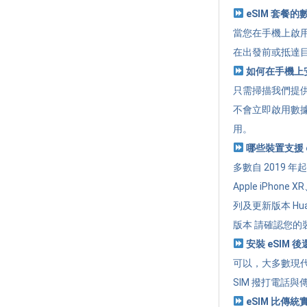
eSIM 套餐
當您在手機上啟用
在出發前或抵達
如何在手機上安
只需掃描我們提供的
不會立即啟用數
用。
哪些裝置支援 e
多數自 2019 
Apple iPhone 
列及更新版本 Huawe
版本 請確認您的裝
安裝 eSIM 
可以，大多數現代
SIM 撥打電話與
eSIM 比傳統