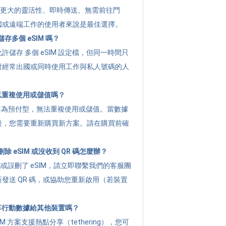
提供 更大的靈活性、即時傳送、無需前往門
國或遠端工作的使用者來說是最佳選擇。
存多個 eSIM 嗎？
許儲存 多個 eSIM 設定檔，但同一時間只
對經常出國或同時使用工作與私人號碼的人
可以重複使用或儲值嗎？
g 方案為預付型，無法重複使用或儲值。當數據
後，您需要重新購買新方案。請在購買前確
 eSIM 或沒收到 QR 碼怎麼辦？
碼或誤刪了 eSIM，請立即聯繫我們的客服團
發送 QR 碼，或協助您重新啟用（若裝置
分享行動數據給其他裝置嗎？
M 方案支援熱點分享（tethering），您可