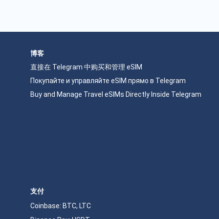
博客
直接在 Telegram 中购买和管理 eSIM
Покупайте и управляйте eSIM прямо в Telegram
Buy and Manage Travel eSIMs Directly Inside Telegram
支付
Coinbase: BTC, LTC