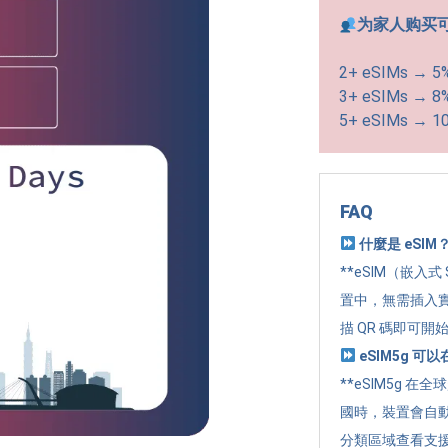
为家人购买
2+ eSIMs → 5
3+ eSIMs → 8
5+ eSIMs → 1
FAQ
什麼是 eSIM
**eSIM（嵌入式
置中，無需插入實
描 QR 碼即可開
eSIM5g 
**eSIM5g 在
國時，裝置會自
分類區域查看支