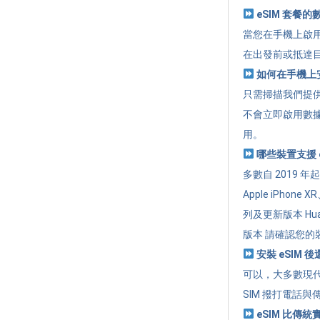
eSIM 套餐
當您在手機上啟用
在出發前或抵達
如何在手機上安
只需掃描我們提供的
不會立即啟用數
用。
哪些裝置支援 e
多數自 2019 
Apple iPhone 
列及更新版本 Huawe
版本 請確認您的裝
安裝 eSIM 
可以，大多數現代
SIM 撥打電話與
eSIM 比傳統