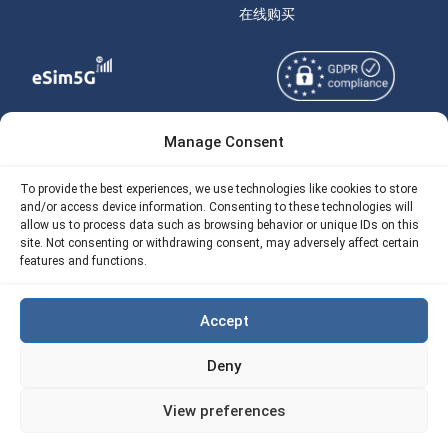
在线购买
Manage Consent
Copyright © 2026
关于 eSIM5g
eSIM5g.com 版权所有。
Your Tickets
To provide the best experiences, we use technologies like cookies to store
and/or access device information. Consenting to these technologies will
使用条款
免费eSIM流量计算器
allow us to process data such as browsing behavior or unique IDs on this
site. Not consenting or withdrawing consent, may adversely affect certain
隐私政策
我们的 API
features and functions.
AML
eSIM5G 退款政策
Accept
Site Map
Deny
Cookie 使用政策（EU)
View preferences