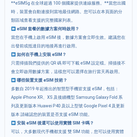
**eSIM5g 在全球超過 100 個國家提供連線服務。**當您出國
時，裝置會自動連接到當地最佳網路。您可以在本頁面的分
類區域查看支援的完整國家列表。
eSIM 套餐的數據方案何時啟用？
當您在手機上啟用 eSIM 後，數據方案會立即生效。建議您在
出發前或抵達目的地後再進行啟用。
如何在手機上安裝 eSIM？
只需掃描我們提供的 QR 碼 即可下載 eSIM 設定檔。掃描後不
會立即啟用數據方案，這樣您可以選擇在旅行當天再啟用。
哪些裝置支援 eSIM 技術？
多數自 2019 年起推出的智慧型手機皆支援 eSIM，包括：
Apple iPhone XR、XS 及後續機型 Samsung Galaxy Fold 系
列及更新版本 Huawei P40 及以上型號 Google Pixel 4 及更新
版本 請確認您的裝置是否支援 eSIM 功能。
安裝 eSIM 後還可以使用實體 SIM 卡嗎？
可以，大多數現代手機都支援 雙 SIM 功能，您可以使用實體