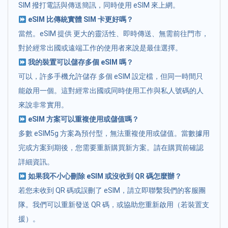
SIM 撥打電話與傳送簡訊，同時使用 eSIM 來上網。
eSIM 比傳統實體 SIM 卡更好嗎？
當然。eSIM 提供 更大的靈活性、即時傳送、無需前往門市，
對於經常出國或遠端工作的使用者來說是最佳選擇。
我的裝置可以儲存多個 eSIM 嗎？
可以，許多手機允許儲存 多個 eSIM 設定檔，但同一時間只
能啟用一個。這對經常出國或同時使用工作與私人號碼的人
來說非常實用。
eSIM 方案可以重複使用或儲值嗎？
多數 eSIM5g 方案為預付型，無法重複使用或儲值。當數據用
完或方案到期後，您需要重新購買新方案。請在購買前確認
詳細資訊。
如果我不小心刪除 eSIM 或沒收到 QR 碼怎麼辦？
若您未收到 QR 碼或誤刪了 eSIM，請立即聯繫我們的客服團
隊。我們可以重新發送 QR 碼，或協助您重新啟用（若裝置支
援）。