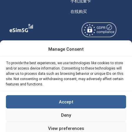
手机流量卡
在线购买
Manage Consent
Copyright © 2026
关于 eSIM5g
eSIM5g.com 版权所有。
Your Tickets
To provide the best experiences, we use technologies like cookies to store
and/or access device information. Consenting to these technologies will
使用条款
免费eSIM流量计算器
allow us to process data such as browsing behavior or unique IDs on this
site. Not consenting or withdrawing consent, may adversely affect certain
隐私政策
我们的 API
features and functions.
AML
eSIM5G 退款政策
Accept
Site Map
Deny
Cookie 使用政策（EU)
View preferences