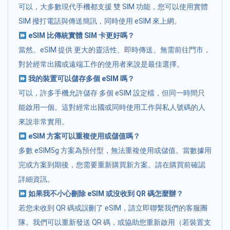
可以，大多數現代手機都支援 雙 SIM 功能，您可以使用實體
SIM 撥打電話與傳送簡訊，同時使用 eSIM 來上網。
eSIM 比傳統實體 SIM 卡更好嗎？
當然。eSIM 提供 更大的靈活性、即時傳送、無需前往門市，
對於經常出國或遠端工作的使用者來說是最佳選擇。
我的裝置可以儲存多個 eSIM 嗎？
可以，許多手機允許儲存 多個 eSIM 設定檔，但同一時間只
能啟用一個。這對經常出國或同時使用工作與私人號碼的人
來說非常實用。
eSIM 方案可以重複使用或儲值嗎？
多數 eSIM5g 方案為預付型，無法重複使用或儲值。當數據用
完或方案到期後，您需要重新購買新方案。請在購買前確認
詳細資訊。
如果我不小心刪除 eSIM 或沒收到 QR 碼怎麼辦？
若您未收到 QR 碼或誤刪了 eSIM，請立即聯繫我們的客服團
隊。我們可以重新發送 QR 碼，或協助您重新啟用（若裝置支