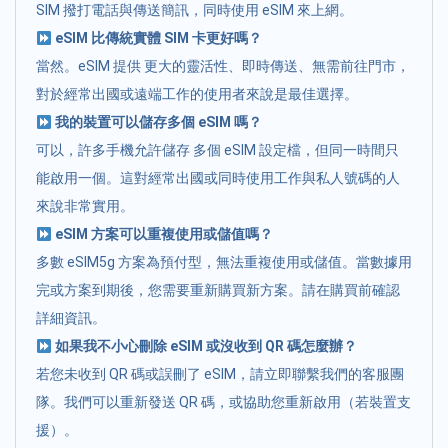
SIM 撥打電話與傳送簡訊，同時使用 eSIM 來上網。
eSIM 比傳統實體 SIM 卡更好嗎？
當然。eSIM 提供 更大的靈活性、即時傳送、無需前往門市，
對於經常出國或遠端工作的使用者來說是最佳選擇。
我的裝置可以儲存多個 eSIM 嗎？
可以，許多手機允許儲存 多個 eSIM 設定檔，但同一時間只
能啟用一個。這對經常出國或同時使用工作與私人號碼的人
來說非常實用。
eSIM 方案可以重複使用或儲值嗎？
多數 eSIM5g 方案為預付型，無法重複使用或儲值。當數據用
完或方案到期後，您需要重新購買新方案。請在購買前確認
詳細資訊。
如果我不小心刪除 eSIM 或沒收到 QR 碼怎麼辦？
若您未收到 QR 碼或誤刪了 eSIM，請立即聯繫我們的客服團
隊。我們可以重新發送 QR 碼，或協助您重新啟用（若裝置支
援）。