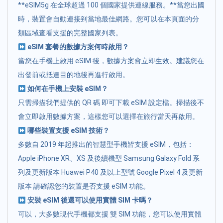
**eSIM5g 在全球超過 100 個國家提供連線服務。**當您出國
時，裝置會自動連接到當地最佳網路。您可以在本頁面的分
類區域查看支援的完整國家列表。
eSIM 套餐的數據方案何時啟用？
當您在手機上啟用 eSIM 後，數據方案會立即生效。建議您在
出發前或抵達目的地後再進行啟用。
如何在手機上安裝 eSIM？
只需掃描我們提供的 QR 碼 即可下載 eSIM 設定檔。掃描後不
會立即啟用數據方案，這樣您可以選擇在旅行當天再啟用。
哪些裝置支援 eSIM 技術？
多數自 2019 年起推出的智慧型手機皆支援 eSIM，包括：
Apple iPhone XR、XS 及後續機型 Samsung Galaxy Fold 系
列及更新版本 Huawei P40 及以上型號 Google Pixel 4 及更新
版本 請確認您的裝置是否支援 eSIM 功能。
安裝 eSIM 後還可以使用實體 SIM 卡嗎？
可以，大多數現代手機都支援 雙 SIM 功能，您可以使用實體