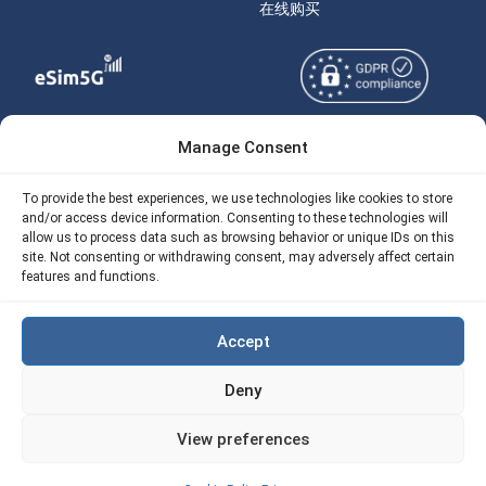
在线购买
Manage Consent
Copyright © 2026
关于 eSIM5g
eSIM5g.com 版权所有。
Your Tickets
To provide the best experiences, we use technologies like cookies to store
and/or access device information. Consenting to these technologies will
使用条款
免费eSIM流量计算器
allow us to process data such as browsing behavior or unique IDs on this
site. Not consenting or withdrawing consent, may adversely affect certain
隐私政策
我们的 API
features and functions.
AML
eSIM5G 退款政策
Accept
Site Map
Deny
Cookie 使用政策（EU)
View preferences