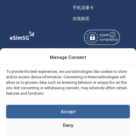
手机流量卡
在线购买
Manage Consent
Copyright © 2026
关于 eSIM5g
eSIM5g.com 版权所有。
Your Tickets
To provide the best experiences, we use technologies like cookies to store
and/or access device information. Consenting to these technologies will
使用条款
免费eSIM流量计算器
allow us to process data such as browsing behavior or unique IDs on this
site. Not consenting or withdrawing consent, may adversely affect certain
隐私政策
我们的 API
features and functions.
AML
eSIM5G 退款政策
Accept
Site Map
Deny
Cookie 使用政策（EU)