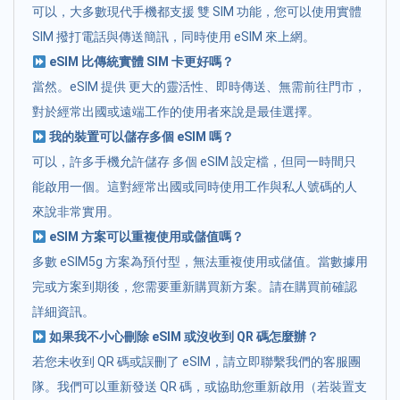
可以，大多數現代手機都支援 雙 SIM 功能，您可以使用實體
SIM 撥打電話與傳送簡訊，同時使用 eSIM 來上網。
eSIM 比傳統實體 SIM 卡更好嗎？
當然。eSIM 提供 更大的靈活性、即時傳送、無需前往門市，
對於經常出國或遠端工作的使用者來說是最佳選擇。
我的裝置可以儲存多個 eSIM 嗎？
可以，許多手機允許儲存 多個 eSIM 設定檔，但同一時間只
能啟用一個。這對經常出國或同時使用工作與私人號碼的人
來說非常實用。
eSIM 方案可以重複使用或儲值嗎？
多數 eSIM5g 方案為預付型，無法重複使用或儲值。當數據用
完或方案到期後，您需要重新購買新方案。請在購買前確認
詳細資訊。
如果我不小心刪除 eSIM 或沒收到 QR 碼怎麼辦？
若您未收到 QR 碼或誤刪了 eSIM，請立即聯繫我們的客服團
隊。我們可以重新發送 QR 碼，或協助您重新啟用（若裝置支