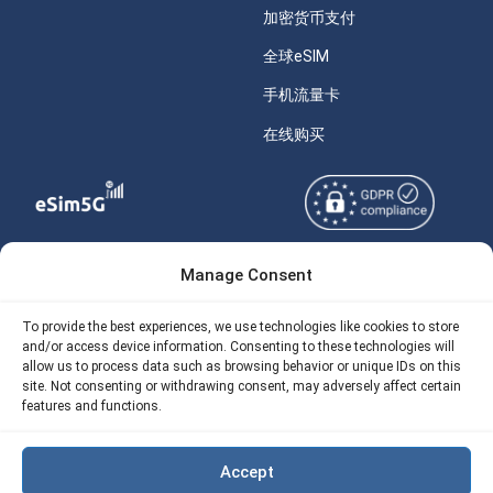
加密货币支付
全球eSIM
手机流量卡
在线购买
Manage Consent
Copyright © 2026
关于 eSIM5g
eSIM5g.com 版权所有。
Your Tickets
To provide the best experiences, we use technologies like cookies to store
and/or access device information. Consenting to these technologies will
使用条款
免费eSIM流量计算器
allow us to process data such as browsing behavior or unique IDs on this
site. Not consenting or withdrawing consent, may adversely affect certain
隐私政策
我们的 API
features and functions.
AML
eSIM5G 退款政策
Accept
Site Map