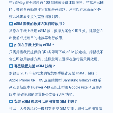
**eSIM5g 在全球超過 100 個國家提供連線服務。**當您出國
時，裝置會自動連接到當地最佳網路。您可以在本頁面的分
類區域查看支援的完整國家列表。
eSIM 套餐的數據方案何時啟用？
當您在手機上啟用 eSIM 後，數據方案會立即生效。建議您在
出發前或抵達目的地後再進行啟用。
如何在手機上安裝 eSIM？
只需掃描我們提供的 QR 碼 即可下載 eSIM 設定檔。掃描後不
會立即啟用數據方案，這樣您可以選擇在旅行當天再啟用。
哪些裝置支援 eSIM 技術？
多數自 2019 年起推出的智慧型手機皆支援 eSIM，包括：
Apple iPhone XR、XS 及後續機型 Samsung Galaxy Fold 系
列及更新版本 Huawei P40 及以上型號 Google Pixel 4 及更新
版本 請確認您的裝置是否支援 eSIM 功能。
安裝 eSIM 後還可以使用實體 SIM 卡嗎？
可以，大多數現代手機都支援 雙 SIM 功能，您可以使用實體