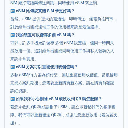
SIM 撥打電話與傳送簡訊，同時使用 eSIM 來上網。
eSIM 比傳統實體 SIM 卡更好嗎？
當然。eSIM 提供 更大的靈活性、即時傳送、無需前往門市，
對於經常出國或遠端工作的使用者來說是最佳選擇。
我的裝置可以儲存多個 eSIM 嗎？
可以，許多手機允許儲存 多個 eSIM 設定檔，但同一時間只
能啟用一個。這對經常出國或同時使用工作與私人號碼的人
來說非常實用。
eSIM 方案可以重複使用或儲值嗎？
多數 eSIM5g 方案為預付型，無法重複使用或儲值。當數據用
完或方案到期後，您需要重新購買新方案。請在購買前確認
詳細資訊。
如果我不小心刪除 eSIM 或沒收到 QR 碼怎麼辦？
若您未收到 QR 碼或誤刪了 eSIM，請立即聯繫我們的客服團
隊。我們可以重新發送 QR 碼，或協助您重新啟用（若裝置支
援）。