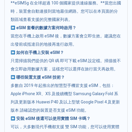
**eSIM5g 在全球超過 100 個國家提供連線服務。**當您出國
時，裝置會自動連接到當地最佳網路。您可以在本頁面的分
類區域查看支援的完整國家列表。
eSIM 套餐的數據方案何時啟用？
當您在手機上啟用 eSIM 後，數據方案會立即生效。建議您在
出發前或抵達目的地後再進行啟用。
如何在手機上安裝 eSIM？
只需掃描我們提供的 QR 碼 即可下載 eSIM 設定檔。掃描後不
會立即啟用數據方案，這樣您可以選擇在旅行當天再啟用。
哪些裝置支援 eSIM 技術？
多數自 2019 年起推出的智慧型手機皆支援 eSIM，包括：
Apple iPhone XR、XS 及後續機型 Samsung Galaxy Fold 系
列及更新版本 Huawei P40 及以上型號 Google Pixel 4 及更新
版本 請確認您的裝置是否支援 eSIM 功能。
安裝 eSIM 後還可以使用實體 SIM 卡嗎？
可以，大多數現代手機都支援 雙 SIM 功能，您可以使用實體