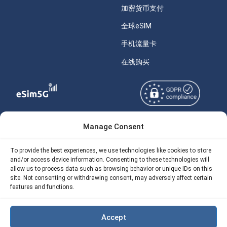
加密货币支付
全球eSIM
手机流量卡
在线购买
Manage Consent
Copyright © 2026
关于 eSIM5g
eSIM5g.com 版权所有。
Your Tickets
To provide the best experiences, we use technologies like cookies to store
and/or access device information. Consenting to these technologies will
使用条款
免费eSIM流量计算器
allow us to process data such as browsing behavior or unique IDs on this
site. Not consenting or withdrawing consent, may adversely affect certain
隐私政策
我们的 API
features and functions.
AML
eSIM5G 退款政策
Accept
Site Map