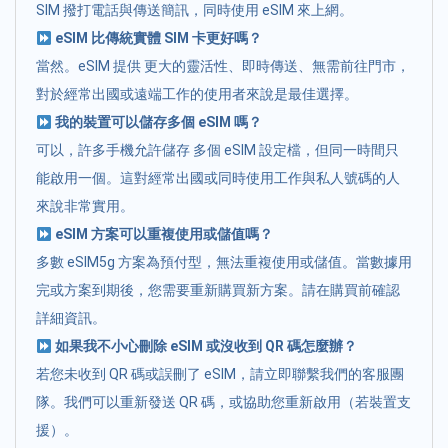
SIM 撥打電話與傳送簡訊，同時使用 eSIM 來上網。
eSIM 比傳統實體 SIM 卡更好嗎？
當然。eSIM 提供 更大的靈活性、即時傳送、無需前往門市，
對於經常出國或遠端工作的使用者來說是最佳選擇。
我的裝置可以儲存多個 eSIM 嗎？
可以，許多手機允許儲存 多個 eSIM 設定檔，但同一時間只
能啟用一個。這對經常出國或同時使用工作與私人號碼的人
來說非常實用。
eSIM 方案可以重複使用或儲值嗎？
多數 eSIM5g 方案為預付型，無法重複使用或儲值。當數據用
完或方案到期後，您需要重新購買新方案。請在購買前確認
詳細資訊。
如果我不小心刪除 eSIM 或沒收到 QR 碼怎麼辦？
若您未收到 QR 碼或誤刪了 eSIM，請立即聯繫我們的客服團
隊。我們可以重新發送 QR 碼，或協助您重新啟用（若裝置支
援）。