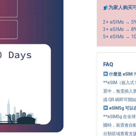
为家人购买
2+ eSIMs → 5
3+ eSIMs → 8
5+ eSIMs → 1
FAQ
什麼是 eSIM
**eSIM（嵌入式
置中，無需插入實
描 QR 碼即可開
eSIM5g 
**eSIM5g 在
國時，裝置會自
分類區域查看支