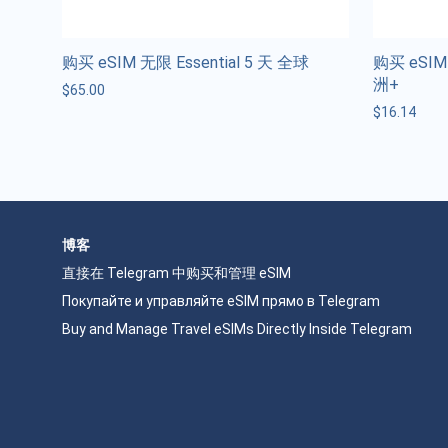
购买 eSIM 无限 Essential 5 天 全球
购买 eSIM 
洲+
$
65.00
$
16.14
博客
直接在 Telegram 中购买和管理 eSIM
Покупайте и управляйте eSIM прямо в Telegram
Buy and Manage Travel eSIMs Directly Inside Telegram