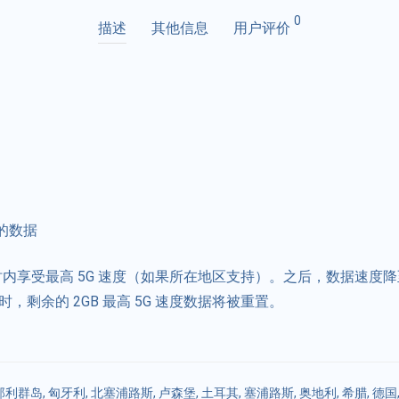
0
描述
其他信息
用户评价
的数据
小时内享受最高 5G 速度（如果所在地区支持）。之后，数据速度降至
，剩余的 2GB 最高 5G 速度数据将被重置。
那利群岛
,
匈牙利
,
北塞浦路斯
,
卢森堡
,
土耳其
,
塞浦路斯
,
奥地利
,
希腊
,
德国