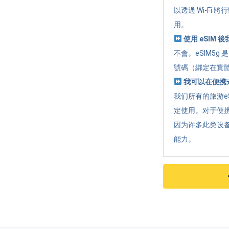
以透過 Wi-Fi
用。
使用 eSIM
不會。eSIM5
號碼（綁定在實體
我可以在便携式
我们所有的旅游e
定使用。对于便携
因为许多此类设
能力。