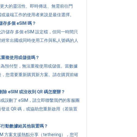
提供 更大的靈活性、即時傳送、無需前往門
國或遠端工作的使用者來說是最佳選擇。
存多個 eSIM 嗎？
許儲存 多個 eSIM 設定檔，但同一時間只
對經常出國或同時使用工作與私人號碼的人
可以重複使用或儲值嗎？
g 方案為預付型，無法重複使用或儲值。當數據
後，您需要重新購買新方案。請在購買前確
 eSIM 或沒收到 QR 碼怎麼辦？
碼或誤刪了 eSIM，請立即聯繫我們的客服團
發送 QR 碼，或協助您重新啟用（若裝置
分享行動數據給其他裝置嗎？
M 方案支援熱點分享（tethering），您可