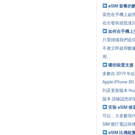
eSIM 套餐
當您在手機上啟用
在出發前或抵達
如何在手機上安
只需掃描我們提供的
不會立即啟用數
用。
哪些裝置支援 e
多數自 2019 
Apple iPhone 
列及更新版本 Huawe
版本 請確認您的裝
安裝 eSIM 
可以，大多數現代
SIM 撥打電話與
eSIM 比傳統