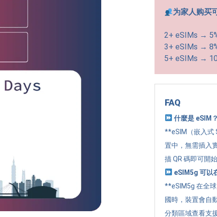
为家人购买
2+ eSIMs → 5
3+ eSIMs → 8
5+ eSIMs → 1
FAQ
什麼是 eSIM
**eSIM（嵌入式
置中，無需插入實
描 QR 碼即可開
eSIM5g 
**eSIM5g 在
國時，裝置會自
分類區域查看支