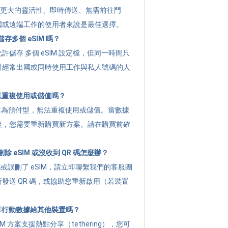
提供 更大的靈活性、即時傳送、無需前往門
國或遠端工作的使用者來說是最佳選擇。
存多個 eSIM 嗎？
許儲存 多個 eSIM 設定檔，但同一時間只
對經常出國或同時使用工作與私人號碼的人
可以重複使用或儲值嗎？
g 方案為預付型，無法重複使用或儲值。當數據
後，您需要重新購買新方案。請在購買前確
 eSIM 或沒收到 QR 碼怎麼辦？
碼或誤刪了 eSIM，請立即聯繫我們的客服團
發送 QR 碼，或協助您重新啟用（若裝置
分享行動數據給其他裝置嗎？
M 方案支援熱點分享（tethering），您可