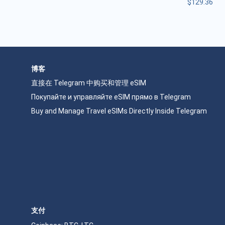
$
129.36
博客
直接在 Telegram 中购买和管理 eSIM
Покупайте и управляйте eSIM прямо в Telegram
Buy and Manage Travel eSIMs Directly Inside Telegram
支付