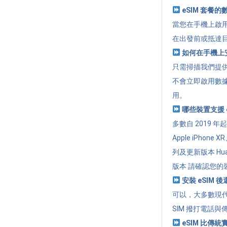
eSIM 套餐
當您在手機上啟用
在出發前或抵達
如何在手機上安
只需掃描我們提供的
不會立即啟用數
用。
哪些裝置支援 e
多數自 2019 
Apple iPhone 
列及更新版本 Huawe
版本 請確認您的裝
安裝 eSIM 
可以，大多數現代
SIM 撥打電話與
eSIM 比傳統